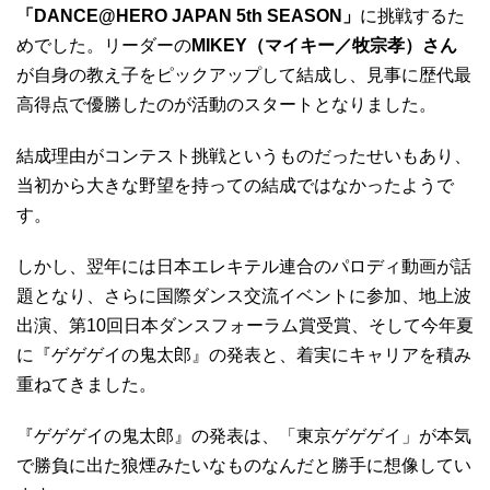
「DANCE@HERO JAPAN 5th SEASON」
に挑戦するた
めでした。リーダーの
MIKEY（マイキー／牧宗孝）さん
が自身の教え子をピックアップして結成し、見事に歴代最
高得点で優勝したのが活動のスタートとなりました。
結成理由がコンテスト挑戦というものだったせいもあり、
当初から大きな野望を持っての結成ではなかったようで
す。
しかし、翌年には日本エレキテル連合のパロディ動画が話
題となり、さらに国際ダンス交流イベントに参加、地上波
出演、第10回日本ダンスフォーラム賞受賞、そして今年夏
に『ゲゲゲイの鬼太郎』の発表と、着実にキャリアを積み
重ねてきました。
『ゲゲゲイの鬼太郎』の発表は、「東京ゲゲゲイ」が本気
で勝負に出た狼煙みたいなものなんだと勝手に想像してい