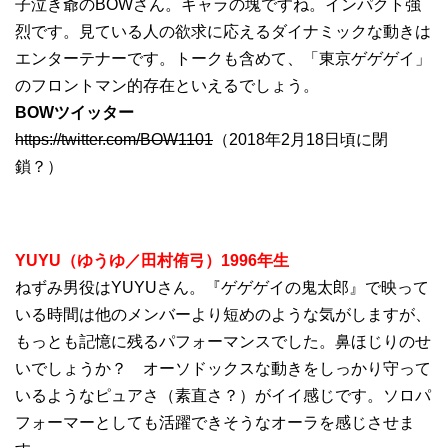
子泣き爺のBOWさん。キャラの塊ですね。インパクト強
烈です。見ている人の欲求に応えるダイナミックな動きは
エンターテナーです。トークも含めて、「東京ゲゲゲイ」
のフロントマン的存在といえるでしょう。
BOWツイッター
https://twitter.com/BOW1101
（2018年2月18日頃に閉
鎖？）
YUYU（ゆうゆ／
田村侑弓
）1996年生
ねずみ男役はYUYUさん。『ゲゲゲイの鬼太郎』で映って
いる時間は他のメンバーより短めのような気がしますが、
もっとも記憶に残るパフォーマンスでした。鼻ほじりのせ
いでしょうか？ オーソドックスな動きをしっかり守って
いるようなピュアさ（素直さ？）がイイ感じです。ソロパ
フォーマーとしても活躍できそうなオーラを感じさせま