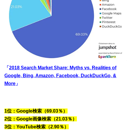
「
2018 Search Market Share: Myths vs. Realities of
Google, Bing, Amazon, Facebook, DuckDuckGo, &
More
」
1位：Google検索（69.03％）
2位：Google画像検索（21.03％）
3位：YouTube検索（2.90％）