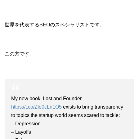
世界を代表するSEOのスペシャリストです。
この方です。
My new book: Lost and Founder
https://t.co/ZIe0cLn1O5
exists to bring transparency
to topics the startup world seems scared to tackle:
– Depression
– Layoffs