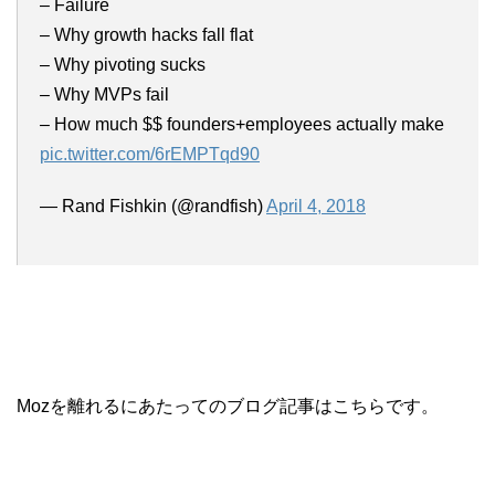
– Failure
– Why growth hacks fall flat
– Why pivoting sucks
– Why MVPs fail
– How much $$ founders+employees actually make
pic.twitter.com/6rEMPTqd90
— Rand Fishkin (@randfish)
April 4, 2018
Mozを離れるにあたってのブログ記事はこちらです。