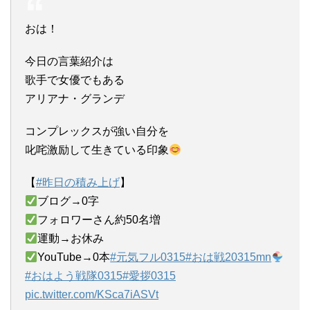
おは！
今日の言葉紹介は
歌手で女優でもある
アリアナ・グランデ
コンプレックスが強い自分を
叱咤激励して生きている印象
【
#昨日の積み上げ
】
ブログ→0字
フォロワーさん約50名増
運動→お休み
YouTube→0本
#元気フル0315
#おは戦20315mn
#おはよう戦隊0315
#愛拶0315
pic.twitter.com/KSca7iASVt