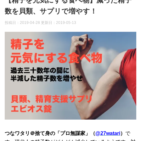
【精子を元気にする食べ物】減った精子
数を貝類、サプリで増やす！
投稿日：2019-04-28 更新日：
2019-05-13
つなワタリ＠捨て身の「プロ無謀家」（
@27watari
）
で