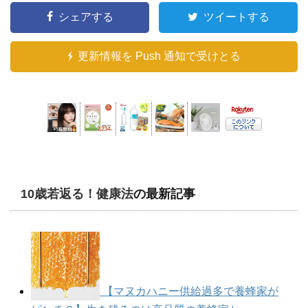
シェアする
ツイートする
更新情報を Push 通知で受けとる
10歳若返る！健康法
の最新記事
【マヌカハニー供給過多で養蜂家が