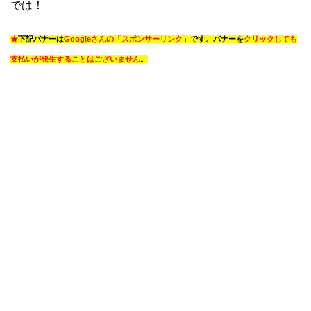
では！
★
下記バナーは
Googleさんの「スポンサーリンク」
です。バナーを
クリックしても
支払いが発生することはございません
。