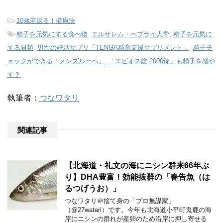
-
10歳若返る！健康法
-
精子を元気にする食べ物
,
エルサレム・ヘブライ大学
,
精子を元気に
する貝類
,
男性の妊活サプリ「TENGA精育支援サプリメント」
,
精子チ
ェックができる「メンズルーペ」
,
「エビオス錠 2000錠」も精子を増や
す？
執筆者：
つなワタリ
関連記事
【北海道・礼文の海にニシン群来66年ぶ
り】DHA豊富！効能抜群の「春告魚（は
るつげうお）」
つなワタリ＠捨て身の「プロ無謀家」
（@27watari）です。今年も北海道小平町鬼鹿の海
岸にニシンの群れが産卵のため沿岸に押し寄せる