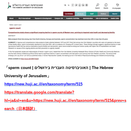
「sperm count | האוניברסיטה העברית בירושלים | The Hebrew
University of Jerusalem」
https://new.huji.ac.il/en/taxonomy/term/515
https://translate.google.com/translate?
hl=ja&sl=en&u=https://new.huji.ac.il/en/taxonomy/term/515&prev=s
earch（日本語訳）