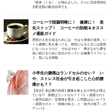
「群来（くき）」が現れました。さらに宗谷管内礼
文町北部の船泊沿岸でも …
コーヒーで頭脳明晰に！ 健康に！ 老
化ストップ！ コーヒーの効能＆オスス
メ通販ガイド
理想の人生を送るためには、やはり身体が資本。い
くら健康に気を遣っても、病気になるときには病気
になっちゃうけど、それはそれ！ 輝きながら夢を
追い続けるために自分がやっている健康ライフハッ
ク、気になる情報 …
小学生の腰痛はランドセルのせい？ い
や、ストレス社会が引き起こした心的腰
痛かも？？
【目次】本記事の内容1 腰痛を抱える小学生が増え
ている!? 原因はランドセル？？？2 ＜原因その１
＞就学以前の「住環境＆育児」に問題はないか？3
＜原因その２＞「体格の向上」と「体力の低下」の
アンバラ …