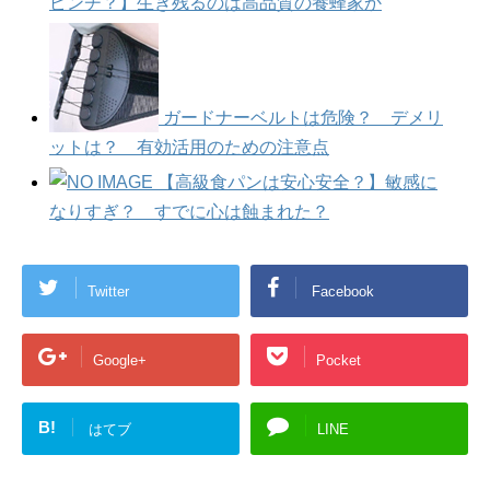
ピンチ？】生き残るのは高品質の養蜂家か
ガードナーベルトは危険？ デメリ
ットは？ 有効活用のための注意点
【高級食パンは安心安全？】敏感に
なりすぎ？ すでに心は蝕まれた？
Twitter
Facebook
Google+
Pocket
B!
はてブ
LINE