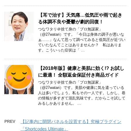
【耳で治す】天気痛…低気圧や雨で起き
る体調不良や憂鬱が劇的回復！
つなワタリ＠捨て身の「プロ無謀家」
（@27watari）です。「今日は身体の調子が悪いな
ぁ……」なんて思って調べてみると低気圧が近づい
ていたなんてことはありませんか？ 私はありま
す。こういった症状は「 …
【2018年版】健康と美肌に効く!? お試し
に最適！ 全額返金保証付き商品ガイド
つなワタリ＠捨て身の「プロ無謀家」
（@27watari）です。美肌や健康に気を遣っている
人は多いでしょう。私もその一人です。しかし、巷
の情報が多すぎて混乱気味です。だからこそ試して
みるしかありません。 …
PREV
【記事内に開閉パネルを設置する】究極プラグイン
「Shortcodes Ultimate」