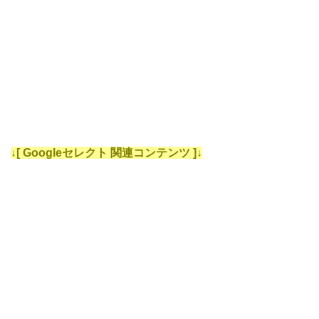
↓[ Googleセレクト 関連コンテンツ ]↓