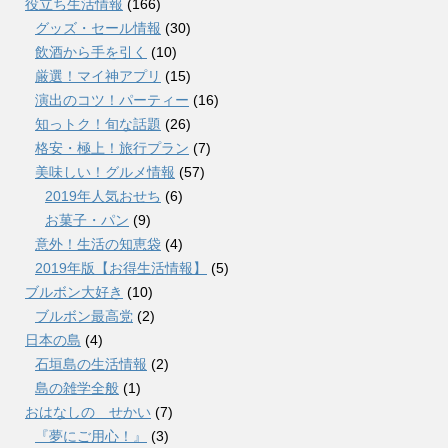
役立ち生活情報
(166)
グッズ・セール情報
(30)
飲酒から手を引く
(10)
厳選！マイ神アプリ
(15)
演出のコツ！パーティー
(16)
知っトク！旬な話題
(26)
格安・極上！旅行プラン
(7)
美味しい！グルメ情報
(57)
2019年人気おせち
(6)
お菓子・パン
(9)
意外！生活の知恵袋
(4)
2019年版【お得生活情報】
(5)
ブルボン大好き
(10)
ブルボン最高党
(2)
日本の島
(4)
石垣島の生活情報
(2)
島の雑学全般
(1)
おはなしの せかい
(7)
『夢にご用心！』
(3)