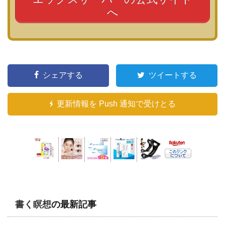
へ
シェアする
ツイートする
更新情報を Push 通知で受けとる
書く瞑想
の最新記事