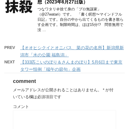
想（2023年6月27日版）
つなワタリ＠捨て身の「プロ無謀家」
（@27watari）です。 「書く瞑想〜マインドフル
日記」です。自分の中から出てくるものを書き散ら
す企画です。制限時間は、ほぼ15分!? 問答無用で
没 …
PREV
【オオヒシクイとオニバス、菜の花の名所】新潟県新
潟市「水の公園 福島潟」
NEXT
【333匹こいのぼり＆さんまのぼり】5月6日まで東京
タワー恒例「端午の節句」企画
comment
メールアドレスが公開されることはありません。
*
が付
いている欄は必須項目です
コメント