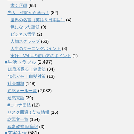
書く瞑想
(68)
先人・仲間から学べ！
(82)
世界の名言（英語＆日本語）
(4)
気になった話題
(9)
ビジネス哲学
(2)
人物スクラップ
(63)
人生のターニングポイント
(3)
実録！VALUの使い方のポイント
(1)
■生活トラブル
(2,497)
10歳若返る！健康法
(34)
40代から！白髪対策
(13)
社会問題
(149)
迷惑メール一覧
(2,032)
迷惑電話
(39)
#コロナ団結
(12)
リスク回避！防災情報
(16)
謝罪文一覧
(154)
尋常乾癬 闘病記
(3)
■充実生活
(581)