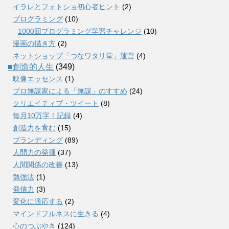
イラレとフォトショ初心者ヒント
(2)
プログラミング
(10)
1000回プログラミング学習チャレンジ
(10)
漫画の描き方
(2)
ネットショップ「つなワタリ堂」運営
(4)
■創造的人生
(349)
映像エッセンス
(1)
プロ無謀家による「無謀」のすすめ
(24)
クリエイティブ・ツイート
(8)
毎月10万字！記録
(4)
創造力を育む
(15)
ブランディング
(89)
人間力の発揮
(37)
人間関係の改善
(13)
勉強法
(1)
発信力
(3)
変化に適応する
(2)
マインドフルネスに生きる
(4)
心のつぶやき
(124)