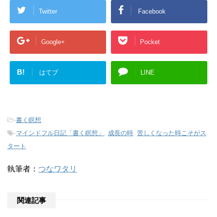
Twitter
Facebook
Google+
Pocket
B!
はてブ
LINE
-
書く瞑想
-
マインドフル日記「書く瞑想」
,
成長の時
,
苦しくなった時こそがス
タート
執筆者：
つなワタリ
関連記事