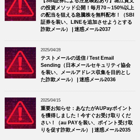
【SBI証券による注意喚起あり】堀江貴文
の投資メソッド公開！毎月70～150%以上
の配当を狙える急騰株を無料配布！（SBI
証券を装い、LINEを追加させようとする
詐欺メール） | 迷惑メール2037
2025/04/28
テストメールの送信 / Test Email
Sending（日本メールセキュリティ協会
を装い、メールアドレス収集を目的とし
た詐欺メール） | 迷惑メール2036
2025/04/15
重要お知らせ：あなたがAUPayポイント
を獲得しました！今すぐお受け取りくだ
さい！（au PAYを装い、ポイント受け取
りを促す詐欺メール） | 迷惑メール2035