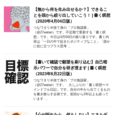
【無から何を生み出せるか？】できるこ
とを頭から絞り出していこう！ | 書く瞑想
（2020年4月04日版）
つなワタリ＠捨て身の「プロ無謀家」
（@27watari）です。不定期で更新する「書く瞑
想」です。今日は4月04日の振り返りです。書く内
容は「一日の中で起きたポジティブなこと」「誰か
に役に立つプラス思考 …
【書いて確認で願望を刷り込む】自己暗
示パワーで自分を研ぎ澄ます | 書く瞑想
（2023年6月22日版）
つなワタリ＠捨て身の「プロ無謀家」
（@27watari）です。 久しぶりの「書く瞑想〜マ
インドフル日記」です。自分の中から出てくるもの
を書き散らす企画です。前回から2年以上も経って
います …
【心が折れたら、何もしない】エネルギ