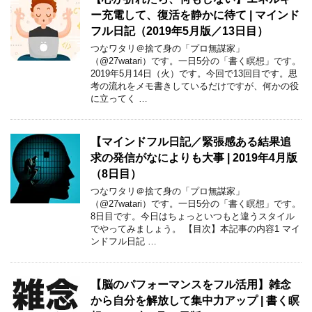
ー充電して、復活を静かに待て | マインド
フル日記（2019年5月版／13日目）
つなワタリ＠捨て身の「プロ無謀家」
（@27watari）です。一日5分の「書く瞑想」です。
2019年5月14日（火）です。今回で13回目です。思
考の流れをメモ書きしているだけですが、何かの役
に立ってく …
【マインドフル日記／緊張感ある結果追
求の発信がなによりも大事 | 2019年4月版
（8日目）
つなワタリ＠捨て身の「プロ無謀家」
（@27watari）です。一日5分の「書く瞑想」です。
8日目です。今日はちょっといつもと違うスタイル
でやってみましょう。 【目次】本記事の内容1 マイ
ンドフル日記 …
【脳のパフォーマンスをフル活用】雑念
から自分を解放して集中力アップ | 書く瞑