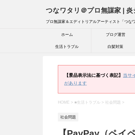
つなワタリ＠プロ無謀家 | 
プロ無謀家＆エディトリアルアーティスト「つな
ホーム
ブログ運営
生活トラブル
白髪対策
【景品表示法に基づく表記】
当サ
があります
HOME
>
■生活トラブル
>
社会問題
>
社会問題
【PayPay（ペ