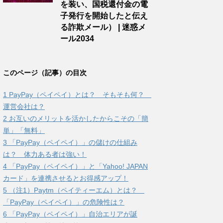
を装い、国税還付金の電
子発行を開始したと伝え
る詐欺メール） | 迷惑メ
ール2034
このページ（記事）の目次
1
PayPay（ペイペイ）とは？ そもそも何？
運営会社は？
2
お互いのメリットを活かしたからこその「簡
単」「無料」
3
「PayPay（ペイペイ）」の儲けの仕組み
は？ 体力ある者は強い！
4
「PayPay（ペイペイ）」と「Yahoo! JAPAN
カード」を連携させるとお得感アップ！
5
（注1）Paytm（ペイティーエム）とは？
「PayPay（ペイペイ）」の危険性は？
6
「PayPay（ペイペイ）」自治エリアが誕