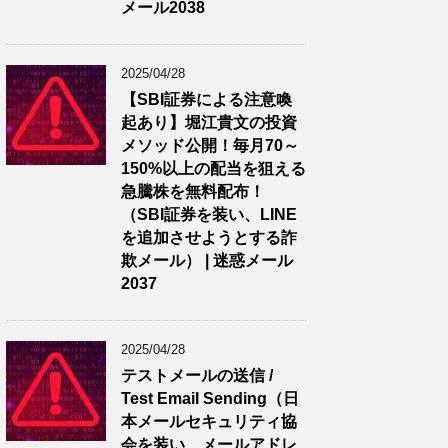
メール2038
2025/04/28
【SBI証券による注意喚
起あり】堀江貴文の投資
メソッド公開！毎月70～
150%以上の配当を狙える
急騰株を無料配布！
（SBI証券を装い、LINE
を追加させようとする詐
欺メール） | 迷惑メール
2037
2025/04/28
テストメールの送信 /
Test Email Sending（日
本メールセキュリティ協
会を装い、メールアドレ