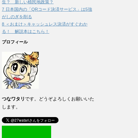
生？ 新しい植民地政策？
7
日本国内の「QRコード決済サービス」は5強
がしのぎを削る
8
＜おまけ＞キャッシュレス決済がすぐわか
る！ 解説本はこちら！
プロフィール
つなワタリ
です。どうぞよろしくお願いいた
します。