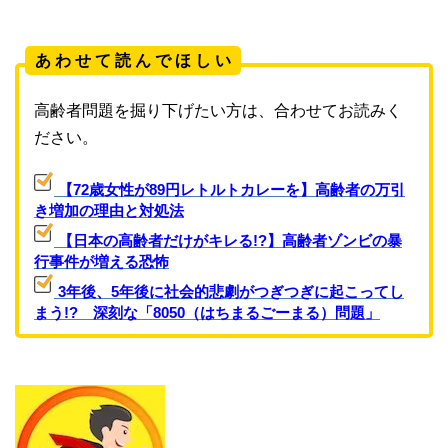
あ わ せ て 読 ん で ほ し い
高齢者問題を掘り下げたい方は、合わせてお読みく
ださい。
【72歳女性が89円レトルトカレーを】高齢者の万引
き増加の理由と対処法
【日本の高齢者だけがキレる!?】高齢者ゾンビの暴
行事件が増える恐怖
3年後、5年後に社会的悲劇がつぎつぎに起こってし
まう!? 深刻な「8050（はちまるごーまる）問題」