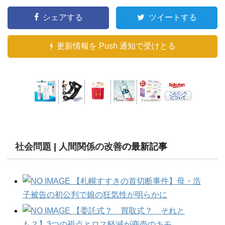
シェアする
ツイートする
更新情報を Push 通知で受けとる
社会問題
|
人間関係の改善
の最新記事
【札幌すすきの首切断事件】母・浩
子被告の初公判で娘の狂気性が明らかに
【委託式？ 買取式？ それと
も？】3つの視点とロス軽減が商売のキモ