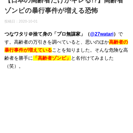
【日本の高齢者だけがキレる!?】高齢者
ゾンビの暴行事件が増える恐怖
投稿日：
2020-10-01
つなワタリ＠捨て身の「プロ無謀家」（
@27watari
）
で
す。高齢者の万引きを調べていると、思いのほか
高齢者の
暴行事件が増えている
ことを知りました。そんな危険な高
齢者を勝手に
「高齢者ゾンビ」
と名付けてみました
（笑）。