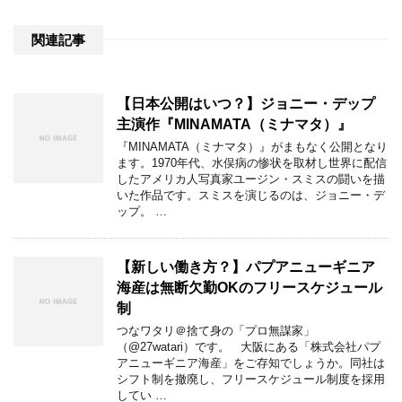
関連記事
【日本公開はいつ？】ジョニー・デップ
主演作『MINAMATA（ミナマタ）』
『MINAMATA（ミナマタ）』がまもなく公開となり
ます。1970年代、水俣病の惨状を取材し世界に配信
したアメリカ人写真家ユージン・スミスの闘いを描
いた作品です。スミスを演じるのは、ジョニー・デ
ップ。 …
【新しい働き方？】パプアニューギニア
海産は無断欠勤OKのフリースケジュール
制
つなワタリ＠捨て身の「プロ無謀家」
（@27watari）です。 大阪にある「株式会社パプ
アニューギニア海産」をご存知でしょうか。同社は
シフト制を撤廃し、フリースケジュール制度を採用
してい …