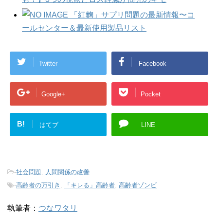
「紅麴」サプリ問題の最新情報〜コ
ールセンター＆最新使用製品リスト
Twitter
Facebook
Google+
Pocket
B!
はてブ
LINE
-
社会問題
,
人間関係の改善
-
高齢者の万引き
,
「キレる」高齢者
,
高齢者ゾンビ
執筆者：
つなワタリ