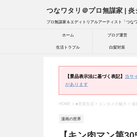
つなワタリ＠プロ無謀家 | 
プロ無謀家＆エディトリアルアーティスト「つな
ホーム
ブログ運営
生活トラブル
白髪対策
【景品表示法に基づく表記】
当サ
があります
HOME
>
■充実生活
>
エンタメの魅力
>
漫
漫画の世界
【キン肉マン第3