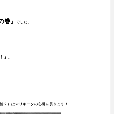
の巻』
でした。
！」
。
槍？）はマリキータの心臓を貫きます！