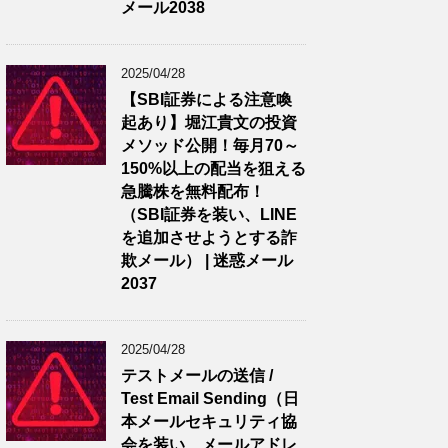
メール2038
2025/04/28
【SBI証券による注意喚
起あり】堀江貴文の投資
メソッド公開！毎月70～
150%以上の配当を狙える
急騰株を無料配布！
（SBI証券を装い、LINE
を追加させようとする詐
欺メール） | 迷惑メール
2037
2025/04/28
テストメールの送信 /
Test Email Sending（日
本メールセキュリティ協
会を装い、メールアドレ