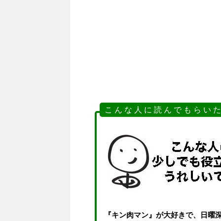
こ ん な 人 に 読 ん で も ら い た
『キン肉マン』が大好きで、日曜