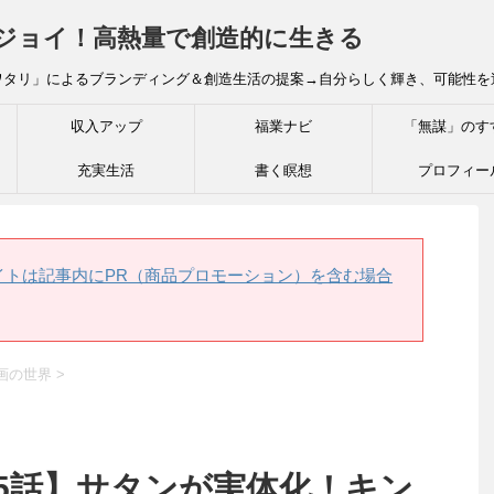
炎ジョイ！高熱量で創造的に生きる
ワタリ」によるブランディング＆創造生活の提案→自分らしく輝き、可能性を
収入アップ
福業ナビ
「無謀」のす
充実生活
書く瞑想
プロフィー
イトは記事内にPR（商品プロモーション）を含む場合
画の世界
>
05話】サタンが実体化！キン