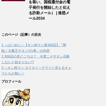
を装い、国税還付金の電
子発行を開始したと伝え
る詐欺メール） | 迷惑メ
ール2034
このページ（記事）の目次
1
＜はじめに＞【キン肉マン第305話】『降
臨！大魔王サタン!!の巻』の内容
2
306話の見どころは？ 今度こそサタン召喚
しないと始まらない!?
3
＜キン肉マン ネクタイ＞チラリと見えるキャ
ラたちが熱い！
プロフィール