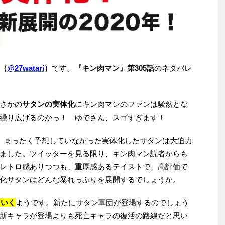
（
@27watari
）
です。
『キン肉マン』第305話
のネタバレ
さかの
サタンの実体化
にキン肉マンのファンは騒然とな
繰り広げるのかっ！ ゆでさん、スゴすぎます！
話。まったく予想していなかった実体化したサタンは大迫力
ました。ツイッターを見る限り、キン肉マン読者からも
レトロ感ありつつも、重厚感あるテイストで、高評価で
化サタンはどんな暴れっぷりを展開するでしょうか。
ていく
ようです。新たにサタン軍団が登場するのでしょう
新キャラが登場よりも死亡キャラの復活の路線だと思い