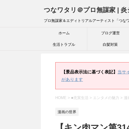
つなワタリ＠プロ無謀家 | 
プロ無謀家＆エディトリアルアーティスト「つな
ホーム
ブログ運営
生活トラブル
白髪対策
【景品表示法に基づく表記】
当サ
があります
HOME
>
■充実生活
>
エンタメの魅力
>
漫
漫画の世界
【キン肉マン第31