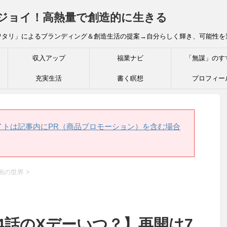
炎ジョイ！高熱量で創造的に生きる
ワタリ」によるブランディング＆創造生活の提案→自分らしく輝き、可能性を
収入アップ
福業ナビ
「無謀」のす
充実生活
書く瞑想
プロフィー
イトは記事内にPR（商品プロモーション）を含む場合
画の世界
>
4話のXデーいつ？】再開は7