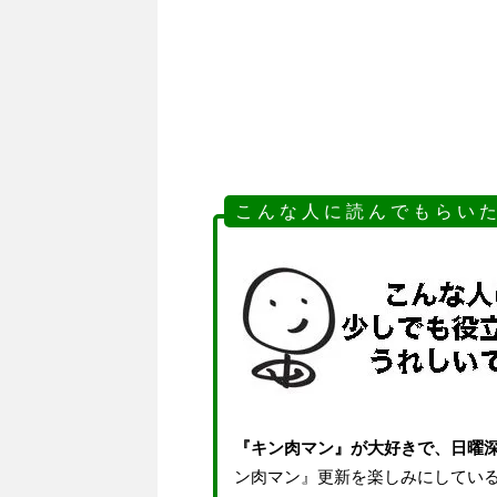
こ ん な 人 に 読 ん で も ら い た
『キン肉マン』が大好きで、日曜
ン肉マン』更新を楽しみにしてい