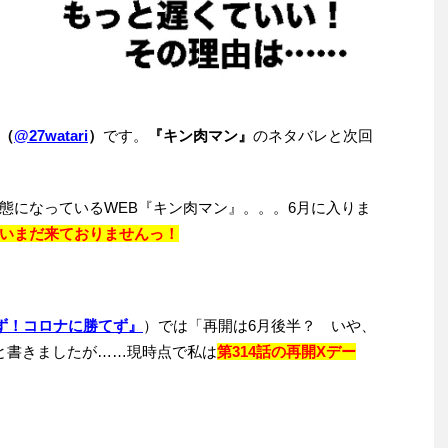
（
@27watari
）
です。
『キン肉マン』
のネタバレと次回
態になっているWEB『キン肉マン』。。。6月に入りま
いまだ来ておりませんっ！
らず！コロナに勝てず』
）では「再開は6月後半？ いや、
と書きましたが……現時点で私は
第314話の再開Xデー