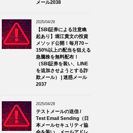
メール2038
2025/04/28
【SBI証券による注意喚
起あり】堀江貴文の投資
メソッド公開！毎月70～
150%以上の配当を狙える
急騰株を無料配布！
（SBI証券を装い、LINE
を追加させようとする詐
欺メール） | 迷惑メール
2037
2025/04/28
テストメールの送信 /
Test Email Sending（日
本メールセキュリティ協
会を装い、メールアドレ