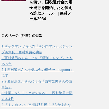
を装い、国税還付金の電
子発行を開始したと伝え
る詐欺メール） | 迷惑メ
ール2034
このページ（記事）の目次
1
ギャグマンガ時代の『キン肉マン』とジャン
プ編集長・西村繁男の功績
2
西村繁男さんあっての『週刊ジャンプ』でも
あった
2.1
西村繁男さんを偲ぶ会の様子〜「togetter」
にて
2.2
夏目房之介さんによる「西村繁男さんの面
白話」
3
漫画史を知ることができる！ 西村繁男に関
する4冊
4
『キン肉マン』再開は7月後半でもかまわな