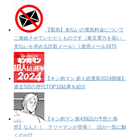
【緊急】未払いの電気料金について
ご連絡させていただくものです（東京電力を装い、
支払いを求める詐欺メール） | 迷惑メール1975
【キン肉マン 超人総選挙2024開催】
過去5回の歴代TOP10結果を紹介
【キン肉マン第439話の予想と感
想】なんと！ テリーマンが登場！ 話が一気に動
くのか!?