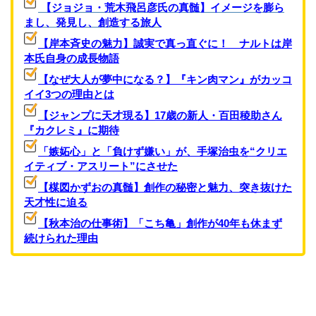
【ジョジョ・荒木飛呂彦氏の真髄】イメージを膨ら
まし、発見し、創造する旅人
【岸本斉史の魅力】誠実で真っ直ぐに！ ナルトは岸
本氏自身の成長物語
【なぜ大人が夢中になる？】『キン肉マン』がカッコ
イイ3つの理由とは
【ジャンプに天才現る】17歳の新人・百田稜助さん
『カクレミ』に期待
「嫉妬心」と「負けず嫌い」が、手塚治虫を“クリエ
イティブ・アスリート”にさせた
【楳図かずおの真髄】創作の秘密と魅力、突き抜けた
天才性に迫る
【秋本治の仕事術】「こち亀」創作が40年も休まず
続けられた理由