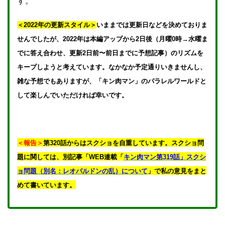
す。
＜2022年の更新スタイル＞
いままでは更新日などを決めておりま
せんでしたが、2022年は本編アップから2日後（月曜0時→水曜ま
でに答え合わせ、更新2日前〜前日までに予想記事）のリズムを
キープしようと考えています。なかなか予定通りいきませんし、
雑な予想でもありますが、「キン肉マン」のパラレルワールドと
して楽しんでいただければ幸いです。
＜報告＞
第320話からはスクショを自重しています。スクショ問
題に関しては、別記事「WEB連載「
キン肉マン第319話」スクシ
ョ問題（別名：レオパルドンの乱）について
」で私の意見をまと
めて書いています。