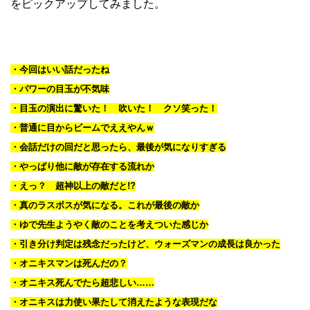
をピックアップしてみました。
・今回はいい話だったね
・パワーの目玉が不気味
・目玉の演出に驚いた！ 吹いた！ クソ笑った！
・普通に目からビームでええやんｗ
・会話だけの回だと思ったら、最後が気になりすぎる
・やっぱり他に敵が存在する流れか
・えっ？ 超神以上の敵だと!?
・真のラスボスが気になる。これが最後の敵か
・ゆで先生ようやく敵のことを考えついた感じか
・引き分け判定は残念だったけど、ウォーズマンの成長は良かった
・オニキスマンは死んだの？
・オニキス死んでたら超悲しい……
・オニキスは力使い果たして消えたような表現だな