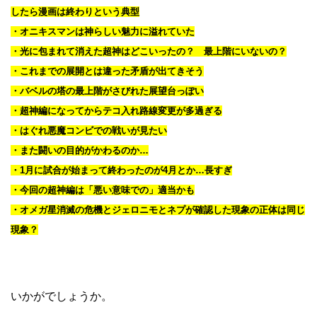
したら漫画は終わりという典型
・オニキスマンは神らしい魅力に溢れていた
・光に包まれて消えた超神はどこいったの？ 最上階にいないの？
・これまでの展開とは違った矛盾が出てきそう
・バベルの塔の最上階がさびれた展望台っぽい
・超神編になってからテコ入れ路線変更が多過ぎる
・はぐれ悪魔コンビでの戦いが見たい
・また闘いの目的がかわるのか…
・1月に試合が始まって終わったのが4月とか…長すぎ
・今回の超神編は「悪い意味での」適当かも
・オメガ星消滅の危機とジェロニモとネプが確認した現象の正体は同じ
現象？
いかがでしょうか。