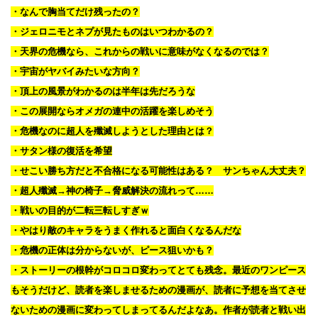
・なんで胸当てだけ残ったの？
・ジェロニモとネプが見たものはいつわかるの？
・天界の危機なら、これからの戦いに意味がなくなるのでは？
・宇宙がヤバイみたいな方向？
・頂上の風景がわかるのは半年は先だろうな
・この展開ならオメガの連中の活躍を楽しめそう
・危機なのに超人を殲滅しようとした理由とは？
・サタン様の復活を希望
・せこい勝ち方だと不合格になる可能性はある？ サンちゃん大丈夫？
・超人殲滅→神の椅子→脅威解決の流れって……
・戦いの目的が二転三転しすぎｗ
・やはり敵のキャラをうまく作れると面白くなるんだな
・危機の正体は分からないが、ピース狙いかも？
・ストーリーの根幹がコロコロ変わってとても残念。最近のワンピース
もそうだけど、読者を楽しませるための漫画が、読者に予想を当てさせ
ないための漫画に変わってしまってるんだよなあ。作者が読者と戦い出