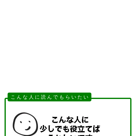
こ ん な 人 に 読 ん で も ら い た い