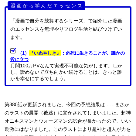
漫 画 か ら 学 ん だ エ ッ セ ン ス
「漫画で自分を鼓舞するシリーズ」で紹介した漫画
のエッセンスを無理やりブログ生活と結びつけてい
ます。
（1）
『いぬやしき』
：必死に生きることが、誰かの
役に立つ
月間100万PVなんて実現不可能な気がします。しか
し、諦めないで立ち向かい続けることは、きっと誰
かを幸せにするでしょう。
第380話が更新されました。今回の予想結果は……まさか
のラストの展開（後述）に驚かされてしまいました。超神
オニキスマンとウォーズマンの試合が長かったので、いい
刺激にはなりました。このラストにより超神と超人が力を