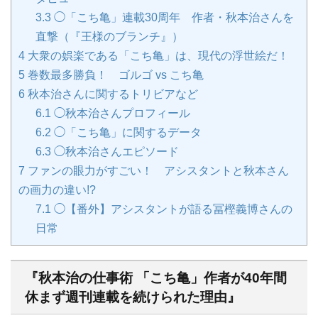
3.3
◯「こち亀」連載30周年 作者・秋本治さんを
直撃（『王様のブランチ』）
4
大衆の娯楽である「こち亀」は、現代の浮世絵だ！
5
巻数最多勝負！ ゴルゴ vs こち亀
6
秋本治さんに関するトリビアなど
6.1
◯秋本治さんプロフィール
6.2
◯「こち亀」に関するデータ
6.3
◯秋本治さんエピソード
7
ファンの眼力がすごい！ アシスタントと秋本さん
の画力の違い!?
7.1
◯【番外】アシスタントが語る冨樫義博さんの
日常
『秋本治の仕事術 「こち亀」作者が40年間
休まず週刊連載を続けられた理由』