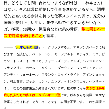
日。どうしても間に合わないような例外は……秋本さんに
はない。それは常に前倒しで仕事を進めているから。調理
想的ともいえる余裕を持った仕事スタイルの源は、充分の
睡眠と規則正しい生活。創作活動で生きていきたいなら
ば、徹夜、短期の一気勝負などは愚の骨頂。
常に同じペー
スで前進を続けること
が基本。
ーーー『
天才たちの日課
』（←クリックすると、アマゾンのページに飛
びます）を読むと、ベートーベン、モーツアルト、マティス、ミロ、ピ
カソ、トルストイ、カフカ、チャールズ・ディケンズ、ベンジャミン・
フランクリン、カール・マルクス、、ダーウィン、ウッディ・アレン、
アンディ・ウォーホール、フランク・ロイド・ライト、アインシュタイ
ン、村上春樹、ゴッホ、カント、ユング、ヘミングウェイ、ヘンリー・
ミラーなどの創作生活が紹介されています。世の中に何か
大きな仕事を
残した人たちの多くは、リズムキープ型
です。秋本さんも同様。偉大な
仕事をしたければ、そういうことです。説明は不要です。これが真理で
す。