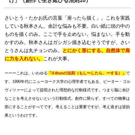
け」（創作で生き延びる法則10）
さいとう・たかお氏の言葉「座ったら描く」。これを実践
している秋本さん。余計な悩みも不要。白い紙に頭の中の
ものを描くのみ。ここで手を止めない。悩まない。手を動
かすのみ。秋本さんはガシガシ描き込むそうですが、さい
とうさんは丸チョンのみ。
とにかく形にする。自然体で肩
に力を入れない。
これが大事。
ーーーこれは、いわゆる
「if-thenの法則（もし〜したら、〜する）」
で
す。1990年代にニューヨーク大学の心理学者でもある、ピーター・ゴル
ヴィツァーによって提唱された理想的な行動様式です。つまり脳に余計
なことを考えさせないという行動様式。創作に限らず、すべての物事は
形にすることがすべてです。考えることは重要ですが、考え過ぎは逆効
果というわけです。