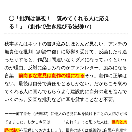
◯「批判は無視！ 褒めてくれる人に応え
る！」（創作で生き延びる法則07）
秋本さんはネットの書き込みはほとんど見ない。アンチの
無責任な批判（誹謗中傷）に影響を受けて、反論したり迷
ったりすると、作品は間違いなくダメになっていくという
のが理由。反対に楽しみなのがファンレター。励みになる
言葉、
前向きな意見は創作の糧になる
そう。創作に正解は
ない。最後は自分で責任をとるしかない。だからこそ褒め
てくれる人に喜んでもらうよう建設的に自分の道を進んで
いくのみ。安直な批判などに耳を貸すことなど不要。
ーーー前半部分（法則02）に他人の意見に耳を傾けることの大切さが出
てきました。しかし今回は…… 「あれ？」っと思った人は、
批判と批
評の違い
を理解しておきましょう。批判の多くは独善的に白黒を判定す