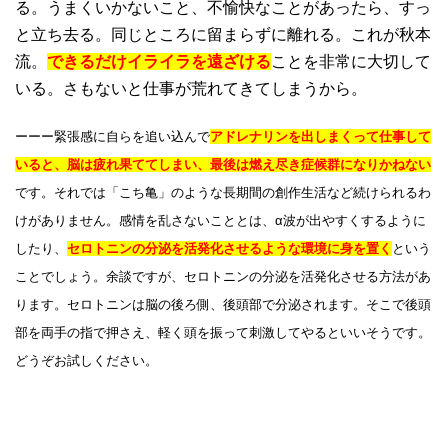
る。うまくいかないこと、不愉快なことがあったら、すっ
と立ち去る。同じところに留まらずに離れる。これが秋本
流。
できるだけイライラを遠ざける
ことを非常に大切して
いる。さもないと仕事が荒れてきてしまうから。
ーーー緊張感に自らを追い込んで
アドレナリンを出しまくって仕事して
いると、脳は疲れ果ててしまい、最後は燃え尽き症候群になりかねない
です。それでは「こち亀」のような長期間の創作生活など続けられるわ
けがありません。感情を乱さないこととは、α波が出やすくするように
したり、
セロトニンの分泌を活発化させるような環境に身を置く
という
ことでしょう。余談ですが、セロトニンの分泌を活発化させる方法があ
ります。セロトニンは脳の後ろ側、後頭部で分泌されます。そこで後頭
部を両手の指で押さえ、軽く頭を振って刺激してやるといいそうです。
どうぞお試しください。