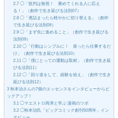
2.7
◯「批判は無視！ 褒めてくれる人に応え
る！」（創作で生き延びる法則07）
2.8
◯「煮詰まったら軽やかに切り替える」（創作
で生き延びる法則08）
2.9
◯「まず先に進めること」（創作で生き延びる
法則09）
2.10
◯「行動はシンプルに！ 座ったら仕事するだ
け」（創作で生き延びる法則10）
2.11
◯「僕にとっての運動は取材」（創作で生き延
びる法則11）
2.12
◯「回り道をして、経験を拾え」（創作で生き
延びる法則12）
3
秋本治さんの7個のエッセンスをインタビューからピ
ックアップ！
3.1
◯マエストロ両津と学ぶ 漫画のツボ
3.2
◯秋本治氏「ビッグコミック創刊50周年」イン
タビュー