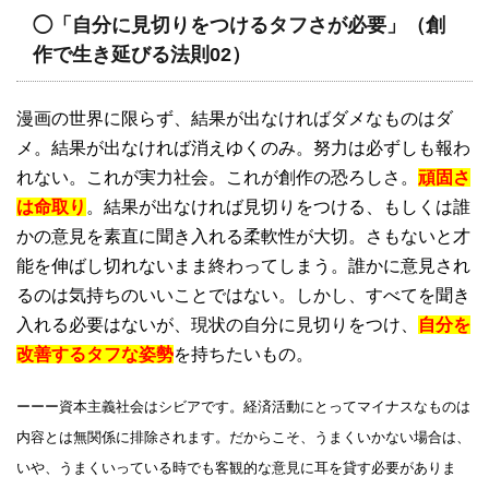
◯「自分に見切りをつけるタフさが必要」（創
作で生き延びる法則02）
漫画の世界に限らず、結果が出なければダメなものはダ
メ。結果が出なければ消えゆくのみ。努力は必ずしも報わ
れない。これが実力社会。これが創作の恐ろしさ。
頑固さ
は命取り
。結果が出なければ見切りをつける、もしくは誰
かの意見を素直に聞き入れる柔軟性が大切。さもないと才
能を伸ばし切れないまま終わってしまう。誰かに意見され
るのは気持ちのいいことではない。しかし、すべてを聞き
入れる必要はないが、現状の自分に見切りをつけ、
自分を
改善するタフな姿勢
を持ちたいもの。
ーーー資本主義社会はシビアです。経済活動にとってマイナスなものは
内容とは無関係に排除されます。だからこそ、うまくいかない場合は、
いや、うまくいっている時でも客観的な意見に耳を貸す必要がありま