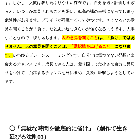
す。しかし、人間は奢り高ぶりやすい存在です。自分を過大評価しすぎ
ると、いつしか意見されることを嫌い、孤高の裸の王様になってしまう
危険性があります。プライドが邪魔するってやつです。そうなるとの意
見を聞くことが「負け」だと思い込むきらいが強くなるようです。大事
なことなので、繰り返します。
人の意見を聞くこと
は、「負け」ではあ
りません。人の意見を聞くことは、
「選択肢を広げること」
になりま
す。
いわゆるブレーンストーミングです。自分では気づかない発想と出
会えるチャンスです。成長できる人は、凝り固まった小さな自分に見切
りをつけて、飛躍するチャンスを外に求め、貪欲に吸収しようとしてい
ます。
◯「無駄な時間を徹底的に省け」（創作で生き
延びる法則03）