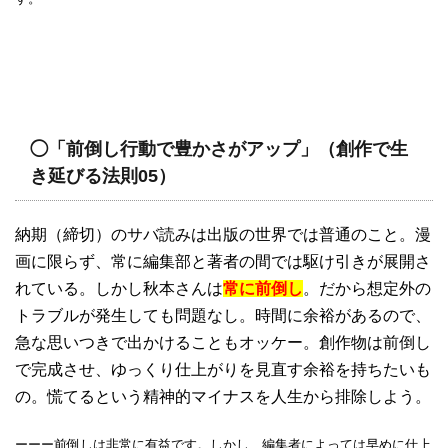
◯「前倒し行動で豊かさがアップ」（創作で生
き延びる法則05）
納期（締切）のサバ読みは出版の世界では普通のこと。漫
画に限らず、常に編集部と著者の間では駆け引きが展開さ
れている。しかし秋本さんは
常に前倒し
。だから想定外の
トラブルが発生しても問題なし。時間に余裕があるので、
急な思いつきで出かけることもオッケー。創作物は前倒し
で完成させ、ゆっくり仕上がりを見直す余裕を持ちたいも
の。慌てるという精神的マイナスを人生から排除しよう。
ーーー前倒しは非常に有益です。しかし、編集者によっては早めに仕上