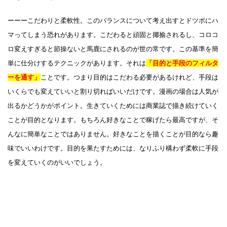
ーーーこだわりと柔軟性。このバランスについて考え出すとドツボにハ
マってしまう恐れがあります。こだわると頑固と揶揄されるし、コロコ
ロ変えすぎると節操ないと馬鹿にされるのが世の常です。この基準を簡
単に仕分けするテクニックがあります。それは
「目的と手段のフィルタ
ーを通す」
ことです。つまり目的はこだわる必要があるけれど、手段は
いくらでも変えていいと割り切ればいいだけです。漫画の場合は人気が
出るかどうかがポイント。生きていくためには商業誌で描き続けていく
ことが目的となります。もちろん好きなことで稼げたら最高ですが、そ
んなに簡単なことではありません。好きなことを描くことが目的なら趣
味でいいわけです。目的を果たすためには、なりふり構わず柔軟に手段
を変えていくのがいいでしょう。