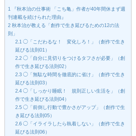
1
『秋本治の仕事術 「こち亀」作者が40年間休まず週
刊連載を続けられた理由』
2
秋本治が教える「創作で生き延びるための12の法
則」
2.1
◯「こだわるな！ 変化しろ！」（創作で生き
延びる法則01）
2.2
◯「自分に見切りをつけるタフさが必要」（創
作で生き延びる法則02）
2.3
◯「無駄な時間を徹底的に省け」（創作で生き
延びる法則03）
2.4
◯「しっかり睡眠！ 規則正しい生活を」（創
作で生き延びる法則04）
2.5
◯「前倒し行動で豊かさがアップ」（創作で生
き延びる法則05）
2.6
◯「イライラしたら執着しない」（創作で生き
延びる法則06）