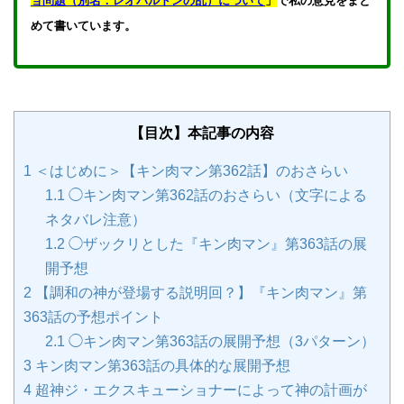
ョ問題（別名：レオパルドンの乱）について
」
で私の意見をまと
めて書いています。
【目次】本記事の内容
1
＜はじめに＞【キン肉マン第362話】のおさらい
1.1
◯キン肉マン第362話のおさらい（文字による
ネタバレ注意）
1.2
◯ザックリとした『キン肉マン』第363話の展
開予想
2
【調和の神が登場する説明回？】『キン肉マン』第
363話の予想ポイント
2.1
◯キン肉マン第363話の展開予想（3パターン）
3
キン肉マン第363話の具体的な展開予想
4
超神ジ・エクスキューショナーによって神の計画が