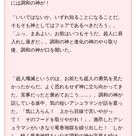
には調和の神が！
「いいではないか。いずれ知ることになることだ。
そもそも神としてはフェアであるべきだろう」。
「ふっ、まあよい。お前はいつもそうだ。超人に肩
入れし過ぎだ」。調和の神と進化の神のやり取り
後、調和の神が口を開いた。
「超人殲滅というのは、お前たち超人の勇気を見た
かったからだ。よく恐れもせず神に立ち向かってき
た。見事だったと褒めておこう……」。調和の神が
話している途中、気の短いアシュラマンが話を遮っ
た。「気に入らん！ 上から目線で言いやがっ
て！ そのフードを取りやがれ！」。激昂したアシ
ュラマンがいきなり竜巻地獄を繰り出した！ しか
し、軽く竜巻地獄をいなす調和の神が言葉を続け