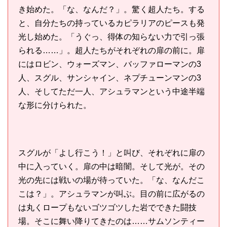
き始めた。「な、なんだ？」。驚く超人たち。する
と、自分たちの持っているカピラリアのピースも発
光し始めた。「うぐっ、得体の知らない力で引っ張
られる……」。超人たちがそれぞれの扉の前に。扉
にはロビン、ウォーズマン、バッファローマンの3
人、スグル、サンシャイン、ネプチューンマンの3
人、そしてただ一人、アシュラマンという中途半端
な形に分けられた。
スグルが「よし行こう！」と叫び、それぞれに扉の
中に入っていく。扉の中は暗闇。そして光が。その
光の先には戦いの場が待っていた。「な、なんだこ
こは？」。アシュラマンが叫ぶ。目の前に広がるの
は丸くロープもないゴツゴツした岩でできた闘技
場。そこに舞い降りてきたのは……サムソンティー