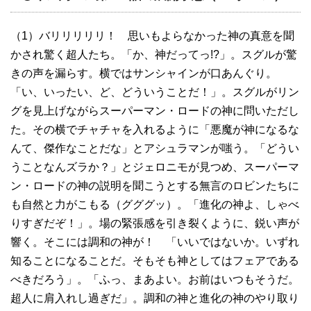
（1）バリリリリリ！ 思いもよらなかった神の真意を聞
かされ驚く超人たち。「か、神だってっ!?」。スグルが驚
きの声を漏らす。横ではサンシャインが口あんぐり。
「い、いったい、ど、どういうことだ！」。スグルがリン
グを見上げながらスーパーマン・ロードの神に問いただし
た。その横でチャチャを入れるように「悪魔が神になるな
んて、傑作なことだな」とアシュラマンが嗤う。「どうい
うことなんズラか？」とジェロニモが見つめ、スーパーマ
ン・ロードの神の説明を聞こうとする無言のロビンたちに
も自然と力がこもる（グググッ）。「進化の神よ、しゃべ
りすぎだぞ！」。場の緊張感を引き裂くように、鋭い声が
響く。そこには調和の神が！ 「いいではないか。いずれ
知ることになることだ。そもそも神としてはフェアである
べきだろう」。「ふっ、まあよい。お前はいつもそうだ。
超人に肩入れし過ぎだ」。調和の神と進化の神のやり取り