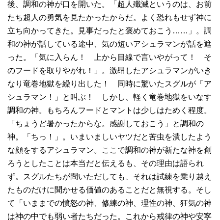
後、調和の神が口を開いた。「超人殲滅というのは、お前
たち超人の勇気を見たかったからだ。よく恐れもせず神に
立ち向かってきた。見事だったと褒めておこう……」。調
和の神が話している途中、気の短いアシュラマンが話を遮
った。「気に入らん！ 上から目線で言いやがって！ そ
のフードを取りやがれ！」。激昂したアシュラマンがいき
なり竜巻地獄を繰り出した！ 同時に驚いたスグルが「ア
シュラマン！」と叫ぶ！ しかし、軽く竜巻地獄をいなす
調和の神。もちろんフードとマントは少しはためく程度。
「ちょうど暑かったからな。感謝しておこう」と調和の
神。「ちっ！」。いまいましいヤツだと苦虫を潰したよう
な顔をするアシュラマン。ここで調和の神が新たな神を創
ろうとしたことは本当だと伝えるも、その理由は語られ
ず。スグルたちが問いただしても、それは試練を乗り越え
たものだけに聞かせる価値のあることだと無視する。そし
て「いままでの憤怒の神、修練の神、理性の神、狂気の神
は神の中でも弱い者たちだった。これから戒律の神や安寧