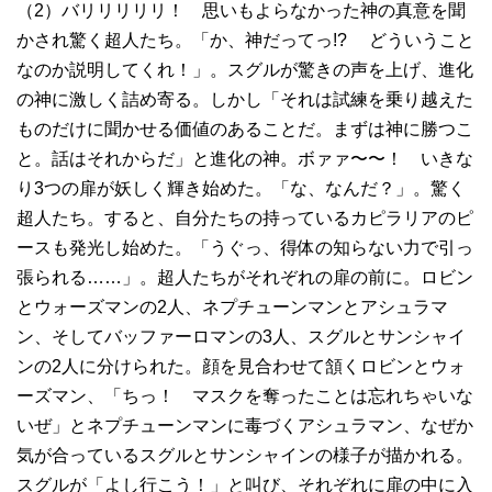
（2）バリリリリリ！ 思いもよらなかった神の真意を聞
かされ驚く超人たち。「か、神だってっ!? どういうこと
なのか説明してくれ！」。スグルが驚きの声を上げ、進化
の神に激しく詰め寄る。しかし「それは試練を乗り越えた
ものだけに聞かせる価値のあることだ。まずは神に勝つこ
と。話はそれからだ」と進化の神。ボァァ〜〜！ いきな
り3つの扉が妖しく輝き始めた。「な、なんだ？」。驚く
超人たち。すると、自分たちの持っているカピラリアのピ
ースも発光し始めた。「うぐっ、得体の知らない力で引っ
張られる……」。超人たちがそれぞれの扉の前に。ロビン
とウォーズマンの2人、ネプチューンマンとアシュラマ
ン、そしてバッファーロマンの3人、スグルとサンシャイ
ンの2人に分けられた。顔を見合わせて頷くロビンとウォ
ーズマン、「ちっ！ マスクを奪ったことは忘れちゃいな
いぜ」とネプチューンマンに毒づくアシュラマン、なぜか
気が合っているスグルとサンシャインの様子が描かれる。
スグルが「よし行こう！」と叫び、それぞれに扉の中に入