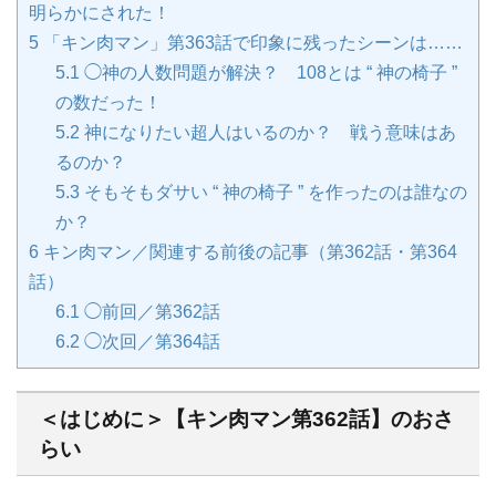
明らかにされた！
5
「キン肉マン」第363話で印象に残ったシーンは……
5.1
◯神の人数問題が解決？ 108とは “ 神の椅子 ”
の数だった！
5.2
神になりたい超人はいるのか？ 戦う意味はあ
るのか？
5.3
そもそもダサい “ 神の椅子 ” を作ったのは誰なの
か？
6
キン肉マン／関連する前後の記事（第362話・第364
話）
6.1
◯前回／第362話
6.2
◯次回／第364話
＜はじめに＞【キン肉マン第362話】のおさ
らい