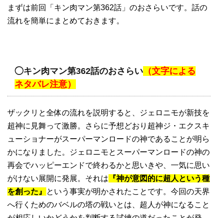
まずは前回「キン肉マン第362話」のおさらいです。話の
流れを簡単にまとめておきます。
◯キン肉マン第362話のおさらい
（文字による
ネタバレ注意）
ザックリと全体の流れを説明すると、ジェロニモが新技を
超神に見舞って激勝。さらに予想どおり超神ジ・エクスキ
ューショナーがスーパーマンロードの神であることが明ら
かになりました。ジェロニモとスーパーマンロードの神の
再会でハッピーエンドで終わるかと思いきや、一気に思い
がけない展開に発展。それは
『神が意図的に超人という種
を創った』
という事実が明かされたことです。今回の天界
へ行くためのバベルの塔の戦いとは、超人が神になること
が相応しいかどうかを判断する試練の道だったことが発