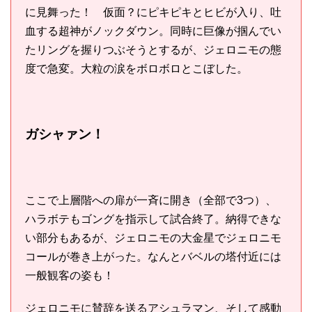
に見舞った！ 仮面？にピキピキとヒビが入り、吐
血する超神がノックダウン。同時に巨像が掴んでい
たリングを握りつぶそうとするが、ジェロニモの態
度で急変。大粒の涙をボロボロとこぼした。
ガシャァン！
ここで上層階への扉が一斉に開き（全部で3つ）、
ハラボテもゴングを指示して試合終了。納得できな
い部分もあるが、ジェロニモの大金星でジェロニモ
コールが巻き上がった。なんとバベルの塔付近には
一般観客の姿も！
ジェロニモに賛辞を送るアシュラマン、そして感動