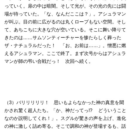
っていく。扉の中は暗闇。そして光が。その光の先には闘
場が待っていた。「な、なんだここは？」。アシュラマン
が叫ぶ。目の前に広がるのは丸くロープもない空間。そし
て、あちこちに大きな穴が空いている。そこに舞い降りて
きたのは……サムソンティーチャーを惨たらしく葬った
ザ・ナチュラルだった！ 「お、お前は……」。憎悪に燃
えるアシュラマン。ここで終了。まず次号からはアシュラ
マンが師の弔い合戦だっ！ 次回へ続く。
（3）バリリリリリ！ 思いもよらなかった神の真意を聞
かされ驚く超人たち。「か、神だってっ!? どういうこと
なのか説明してくれ！」。スグルが驚きの声を上げ、進化
の神に激しく詰め寄る。そこで調和の神が登場するも、話