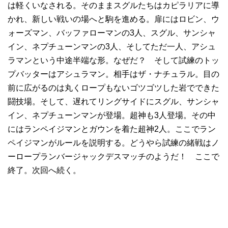
は軽くいなされる。そのままスグルたちはカピラリアに導
かれ、新しい戦いの場へと駒を進める。扉にはロビン、ウ
ォーズマン、バッファローマンの3人、スグル、サンシャ
イン、ネプチューンマンの3人、そしてただ一人、アシュ
ラマンという中途半端な形。なぜだ？ そして試練のトッ
プバッターはアシュラマン。相手はザ・ナチュラル。目の
前に広がるのは丸くロープもないゴツゴツした岩でできた
闘技場。そして、遅れてリングサイドにスグル、サンシャ
イン、ネプチューンマンが登場。超神も3人登場。その中
にはランペイジマンとガウンを着た超神2人。ここでラン
ペイジマンがルールを説明する。どうやら試練の緒戦はノ
ーロープランバージャックデスマッチのようだ！ ここで
終了。次回へ続く。