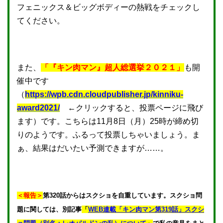
フェニックス＆ビッグボディーの熱戦をチェックし
てください。
また、
「『キン肉マン』超人総選挙２０２１」
も開
催中です
（
https://wpb.cdn.cloudpublisher.jp/kinniku-
award2021/
←クリックすると、投票ページに飛び
ます）です。こちらは11月8日（月）25時が締め切
りのようです。ふるって投票しちゃいましょう。ま
ぁ、結果はだいたい予測できますが……。
＜報告＞
第320話からはスクショを自重しています。スクショ問
題に関しては、別記事
「
WEB連載「キン肉マン第319話」スクシ