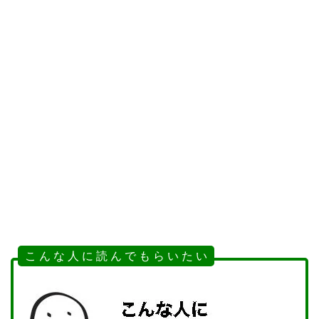
こ ん な 人 に 読 ん で も ら い た い