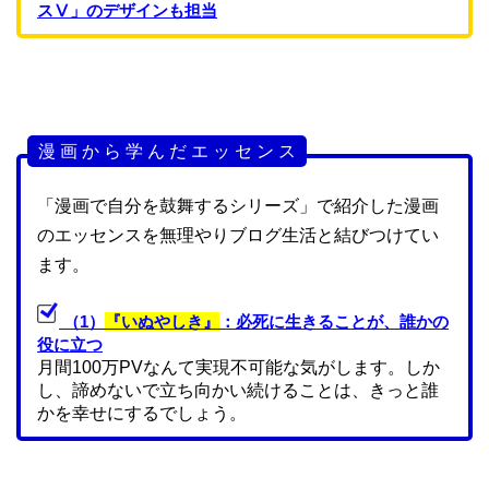
スⅤ」のデザインも担当
漫 画 か ら 学 ん だ エ ッ セ ン ス
「漫画で自分を鼓舞するシリーズ」で紹介した漫画
のエッセンスを無理やりブログ生活と結びつけてい
ます。
（1）
『いぬやしき』
：必死に生きることが、誰かの
役に立つ
月間100万PVなんて実現不可能な気がします。しか
し、諦めないで立ち向かい続けることは、きっと誰
かを幸せにするでしょう。