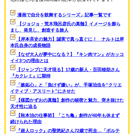
漫画で自分を鼓舞するシリーズ」記事一覧です
【ジョジョ・荒木飛呂彦氏の真髄】イメージを膨ら
まし、発見し、創造する旅人
【岸本斉史の魅力】誠実で真っ直ぐに！ ナルトは岸
本氏自身の成長物語
【なぜ大人が夢中になる？】『キン肉マン』がカッコ
イイ3つの理由とは
【ジャンプに天才現る】17歳の新人・百田稜助さん
『カクレミ』に期待
「嫉妬心」と「負けず嫌い」が、手塚治虫を“クリエ
イティブ・アスリート”にさせた
【楳図かずおの真髄】創作の秘密と魅力、突き抜けた
天才性に迫る
【秋本治の仕事術】「こち亀」創作が40年も休まず
続けられた理由
『超人ロック』の聖悠紀さん72歳で死去…「ボルテ