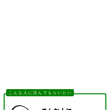
こ ん な 人 に 読 ん で も ら い た い