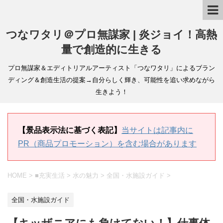
つなワタリ＠プロ無謀家 | 炎ジョイ！高熱
量で創造的に生きる
プロ無謀家＆エディトリアルアーティスト「つなワタリ」によるブラン
ディング＆創造生活の提案→自分らしく輝き、可能性を追い求めながら
生きよう！
【景品表示法に基づく表記】
当サイトは記事内に
PR（商品プロモーション）を含む場合があります
HOME
>
■充実生活
>
水の魅力
>
全国・水施設ガイド
>
全国・水施設ガイド