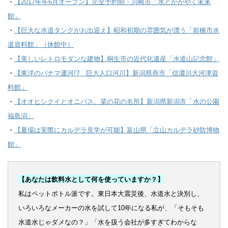
・
【2017年年6月オープン】完全予約制・川崎市「水とかがやく未来
館」
・
【巨大な水道タンクがお出迎え】昭和初期の雰囲気が漂う「前橋市水
道資料館」（休館中）
・
【美しいレトロモダンな建物】桐生市の近代化遺産「水道山記念館」
・
【東洋のパナマ運河!? 巨大人口河川】新潟県燕市「信濃川大河津資
料館」
・
【オオヒシクイとオニバス、菜の花の名所】新潟県新潟市「水の公園
福島潟」
・
【夏場は実際にカルデラ見学が可能】富山県「立山カルデラ砂防博物
館」
【あなたは飲料水として何を使っていますか？】
私はペットボトル派です。東日本大震災後、水道水と決別し、
いろいろなメーカーの水を試して10年になる私が、「そもそも
水道水じゃダメなの？」「水を扱う会社が多すぎてわからな