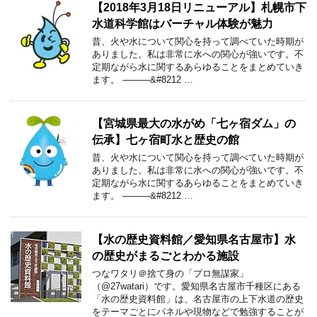
【2018年3月18日リニューアル】札幌市下
水道科学館はバーチャル体験が魅力
昔、火や水について関心を持って調べていた時期が
ありました。私は非常に水への関心が強いです。不
定期ながら水に関するあらゆることをまとめていき
ます。 ———&#8212 …
【宮城県最大の水がめ「七ヶ宿ダム」の
伝承】七ヶ宿町水と歴史の館
昔、火や水について関心を持って調べていた時期が
ありました。私は非常に水への関心が強いです。不
定期ながら水に関するあらゆることをまとめていき
ます。 ———&#8212 …
【水の歴史資料館／愛知県名古屋市】水
の歴史がまるごとわかる施設
つなワタリ＠捨て身の「プロ無謀家」
（@27watari）です。愛知県名古屋市千種区にある
「水の歴史資料館」は、名古屋市の上下水道の歴史
をテーマごとにパネルや現物などで勉強することが