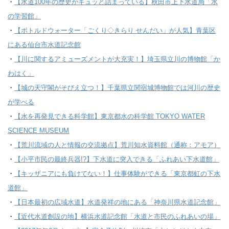
・
【水道100年の歴史がギュッと詰まっている】秋田市上下水道局「水
の学習館」
・
【ボトルドウォーター「ごくり◇きらり せんだい」が人気】青葉区
にある仙台市水道記念館
・
【川に関するアミューズメントが大充実！】埼玉県立川の博物館「か
わはく」
・
【城の天守閣がそびえ立つ！】千葉県立関宿城博物館では河川の歴史
が学べる
・
【水を再発見できる科学館】東京都水の科学館 TOKYO WATER
SCIENCE MUSEUM
・
【荒川流域の人と情報の交流拠点】荒川知水資料館（通称：アモア）
・
【小平市民の最終兵器!?】下水道に突入できる「ふれあい下水道館」
・
【キッザニアにも負けてない！】仕事体験ができる「東京都虹の下水
道館」
・
【日本最初の広域水道】水道発祥の地にある「神奈川県水道記念館」
・
【近代水道創設の地】横浜水道記念館「水道と市民のふれあいの場」