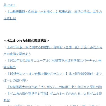
界では？
・
【山種美術館・企画展「水を描く」】広重の雨、玉堂の清流、土牛の
うずしお
＜水にまつわる全国の関連施設
＞
・
【2018年版・水に関する博物館・資料館（全国一覧）】楽しみながら
水の造詣を深めよう
・
【2018年3月18日リニューアル】札幌市下水道科学館はバーチャル体
験が魅力
・
【1948年のアイオン台風を風化させない！】北上川学習交流館・あい
ぽーとの強い想い
・
【宮城県最大の水がめ「七ヶ宿ダム」の伝承】七ヶ宿町水と歴史の館
・
【ダム内の操作室見学も可能】ダムのすべてがわかる！大川ダム＆資
料館