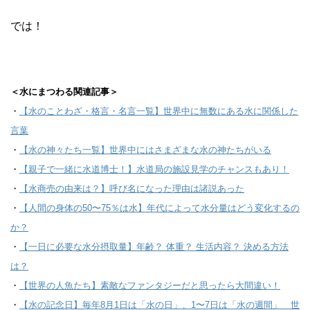
では！
＜水にまつわる関連記事＞
・
【水のことわざ・格言・名言一覧】世界中に無数にある水に関係した
言葉
・
【水の神々たち一覧】世界中にはさまざまな水の神たちがいる
・
【親子で一緒に水道博士！】水道局の施設見学のチャンスもあり！
・
【水商売の由来は？】呼び名になった理由は諸説あった
・
【人間の身体の50〜75％は水】年代によって水分量はどう変化するの
か？
・
【一日に必要な水分摂取量】年齢？ 体重？ 生活内容？ 決める方法
は？
・
【世界の人魚たち】素敵なファンタジーだと思ったら大間違い！
・
【水の記念日】毎年8月1日は「水の日」、1〜7日は「水の週間」 世