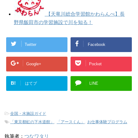
【天竜川総合学習館かわらんべ】長
野県飯田市の学習施設で川を知る！
Twitter
Facebook
Google+
Pocket
B!
はてブ
LINE
-
全国・水施設ガイド
-
「東京都虹の下水道館」
,
「アースくん」
,
お仕事体験プログラム
執筆者：
つなワタリ