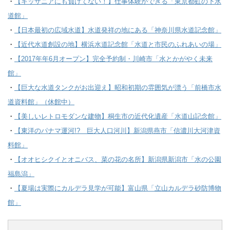
・
【キッザニアにも負けてない！】仕事体験ができる「東京都虹の下水
道館」
・
【日本最初の広域水道】水道発祥の地にある「神奈川県水道記念館」
・
【近代水道創設の地】横浜水道記念館「水道と市民のふれあいの場」
・
【2017年年6月オープン】完全予約制・川崎市「水とかがやく未来
館」
・
【巨大な水道タンクがお出迎え】昭和初期の雰囲気が漂う「前橋市水
道資料館」（休館中）
・
【美しいレトロモダンな建物】桐生市の近代化遺産「水道山記念館」
・
【東洋のパナマ運河!? 巨大人口河川】新潟県燕市「信濃川大河津資
料館」
・
【オオヒシクイとオニバス、菜の花の名所】新潟県新潟市「水の公園
福島潟」
・
【夏場は実際にカルデラ見学が可能】富山県「立山カルデラ砂防博物
館」