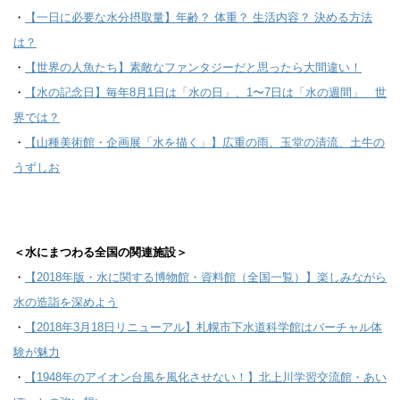
・
【一日に必要な水分摂取量】年齢？ 体重？ 生活内容？ 決める方法
は？
・
【世界の人魚たち】素敵なファンタジーだと思ったら大間違い！
・
【水の記念日】毎年8月1日は「水の日」、1〜7日は「水の週間」 世
界では？
・
【山種美術館・企画展「水を描く」】広重の雨、玉堂の清流、土牛の
うずしお
＜水にまつわる全国の関連施設
＞
・
【2018年版・水に関する博物館・資料館（全国一覧）】楽しみながら
水の造詣を深めよう
・
【2018年3月18日リニューアル】札幌市下水道科学館はバーチャル体
験が魅力
・
【1948年のアイオン台風を風化させない！】北上川学習交流館・あい