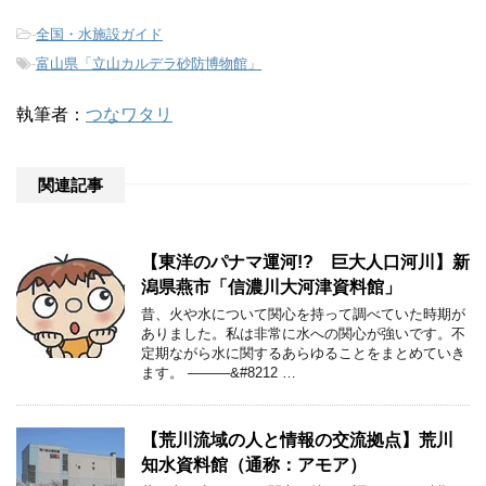
-
全国・水施設ガイド
-
富山県「立山カルデラ砂防博物館」
執筆者：
つなワタリ
関連記事
【東洋のパナマ運河!? 巨大人口河川】新
潟県燕市「信濃川大河津資料館」
昔、火や水について関心を持って調べていた時期が
ありました。私は非常に水への関心が強いです。不
定期ながら水に関するあらゆることをまとめていき
ます。 ———&#8212 …
【荒川流域の人と情報の交流拠点】荒川
知水資料館（通称：アモア）