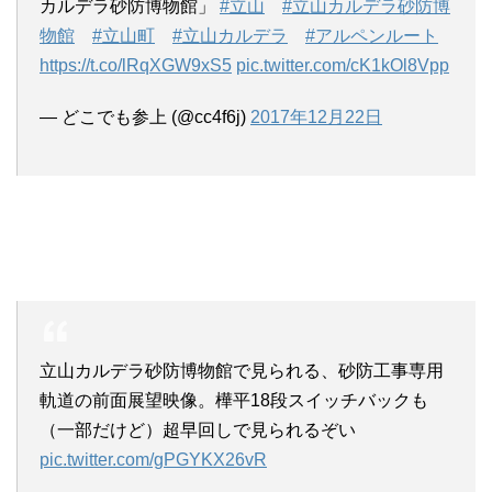
カルデラ砂防博物館」
#立山
#立山カルデラ砂防博
物館
#立山町
#立山カルデラ
#アルペンルート
https://t.co/lRqXGW9xS5
pic.twitter.com/cK1kOl8Vpp
— どこでも参上 (@cc4f6j)
2017年12月22日
立山カルデラ砂防博物館で見られる、砂防工事専用
軌道の前面展望映像。樺平18段スイッチバックも
（一部だけど）超早回しで見られるぞい
pic.twitter.com/gPGYKX26vR