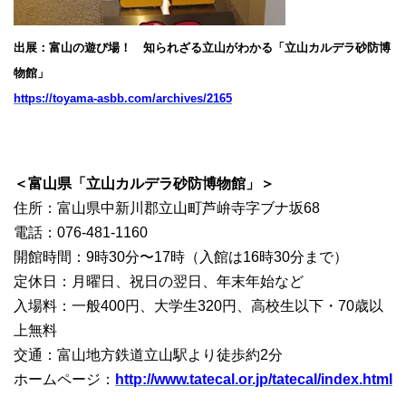
出展：富山の遊び場！ 知られざる立山がわかる「立山カルデラ砂防博
物館」
https://toyama-asbb.com/archives/2165
＜富山県「立山カルデラ砂防博物館」＞
住所：富山県中新川郡立山町芦峅寺字ブナ坂68
電話：076-481-1160
開館時間：9時30分〜17時（入館は16時30分まで）
定休日：月曜日、祝日の翌日、年末年始など
入場料：一般400円、大学生320円、高校生以下・70歳以
上無料
交通：富山地方鉄道立山駅より徒歩約2分
ホームページ：
http://www.tatecal.or.jp/tatecal/index.html