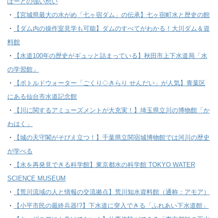
ぽーとの強い想い
・
【宮城県最大の水がめ「七ヶ宿ダム」の伝承】七ヶ宿町水と歴史の館
・
【ダム内の操作室見学も可能】ダムのすべてがわかる！大川ダム＆資
料館
・
【水道100年の歴史がギュッと詰まっている】秋田市上下水道局「水
の学習館」
・
【ボトルドウォーター「ごくり◇きらり せんだい」が人気】青葉区
にある仙台市水道記念館
・
【川に関するアミューズメントが大充実！】埼玉県立川の博物館「か
わはく」
・
【城の天守閣がそびえ立つ！】千葉県立関宿城博物館では河川の歴史
が学べる
・
【水を再発見できる科学館】東京都水の科学館 TOKYO WATER
SCIENCE MUSEUM
・
【荒川流域の人と情報の交流拠点】荒川知水資料館（通称：アモア）
・
【小平市民の最終兵器!?】下水道に突入できる「ふれあい下水道館」