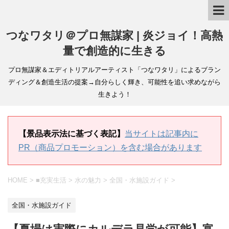
つなワタリ＠プロ無謀家 | 炎ジョイ！高熱
量で創造的に生きる
プロ無謀家＆エディトリアルアーティスト「つなワタリ」によるブラン
ディング＆創造生活の提案→自分らしく輝き、可能性を追い求めながら
生きよう！
【景品表示法に基づく表記】
当サイトは記事内に
PR（商品プロモーション）を含む場合があります
HOME
>
■充実生活
>
水の魅力
>
全国・水施設ガイド
>
全国・水施設ガイド