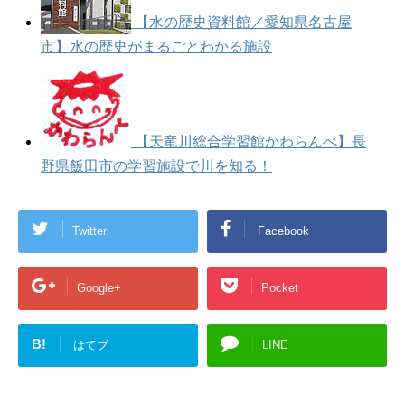
【水の歴史資料館／愛知県名古屋
市】水の歴史がまるごとわかる施設
【天竜川総合学習館かわらんべ】長
野県飯田市の学習施設で川を知る！
Twitter
Facebook
Google+
Pocket
B!
はてブ
LINE