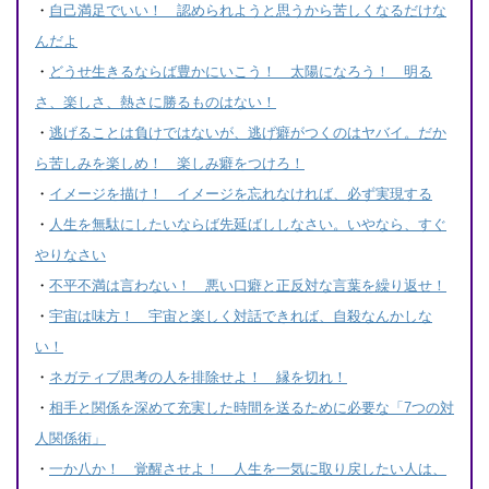
・
自己満足でいい！ 認められようと思うから苦しくなるだけな
んだよ
・
どうせ生きるならば豊かにいこう！ 太陽になろう！ 明る
さ、楽しさ、熱さに勝るものはない！
・
逃げることは負けではないが、逃げ癖がつくのはヤバイ。だか
ら苦しみを楽しめ！ 楽しみ癖をつけろ！
・
イメージを描け！ イメージを忘れなければ、必ず実現する
・
人生を無駄にしたいならば先延ばししなさい。いやなら、すぐ
やりなさい
・
不平不満は言わない！ 悪い口癖と正反対な言葉を繰り返せ！
・
宇宙は味方！ 宇宙と楽しく対話できれば、自殺なんかしな
い！
・
ネガティブ思考の人を排除せよ！ 縁を切れ！
・
相手と関係を深めて充実した時間を送るために必要な「7つの対
人関係術」
・
一か八か！ 覚醒させよ！ 人生を一気に取り戻したい人は、