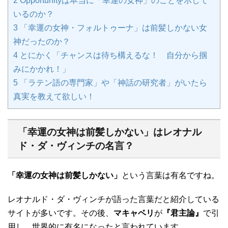
2
Opportunityは本当に「幸運の女神」のことを示して
いるのか？
3
「幸運の女神・フォルトゥーナ」は前髪しかない女
神だったのか？
4
とにかく「チャンスは待ち構えるな！ 自分から掴
みにかかれ！」
5
「ラテン語の専門家」や「神話の研究者」がいたら
真実を教えて欲しい！
「幸運の女神は前髪しかない」はレオナル
ド・ダ・ヴィンチの名言？
「幸運の女神は前髪しかない」
という言葉は有名ですね。
レオナルド・ダ・ヴィンチが語った言葉だと紹介している
サイトが多いです。その後、
マキャベリ
が
『君主論』
で引
用し、世界的に有名になったと言われています。