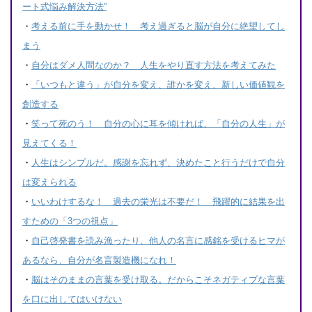
ート式悩み解決方法”
・
考える前に手を動かせ！ 考え過ぎると脳が自分に絶望してし
まう
・
自分はダメ人間なのか？ 人生をやり直す方法を考えてみた
・
「いつもと違う」が自分を変え、誰かを変え、新しい価値観を
創造する
・
笑って死のう！ 自分の心に耳を傾ければ、「自分の人生」が
見えてくる！
・
人生はシンプルだ。感謝を忘れず、決めたこと行うだけで自分
は変えられる
・
いいわけするな！ 過去の栄光は不要だ！ 飛躍的に結果を出
すための「3つの視点」
・
自己啓発書を読み漁ったり、他人の名言に感銘を受けるヒマが
あるなら、自分が名言製造機になれ！
・
脳はそのままの言葉を受け取る。だからこそネガティブな言葉
を口に出してはいけない