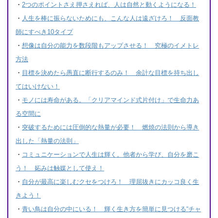
・
2つのポイントさえ押さえれば、人は自然と動くようになる！
・
人生を棒に振らないためにも、こんな人は遠ざけろ！ 反面教
師にすべき10タイプ
・
想像は自分の能力を数段階もアップさせる！ 究極のイメトレ
方法
・
目標を決めたら愚直に断行するのみ！ 余計な目標を持ち出し
てはいけない！
・
モノには寿命がある。「クリアマインド式片付け」で生命力あ
る空間に
・
突破するためには圧倒的な熱量が必要！ 燃焼の法則から導き
出した「熱量の法則」
・
コミュニケーションで人生は輝く。他者から学び、自分を磨こ
う！ 妬みは触媒として使え！
・
自分が最高に楽しむクセをつけろ！ 理屈抜きにカッコ良く生
きよう！
・
青い鳥は自分の中にいる！ 輝く生き方を簡単に見つける“チャ