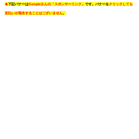
★
下記バナーは
Googleさんの「スポンサーリンク」
です。バナーを
クリックしても
支払いが発生することはございません
。