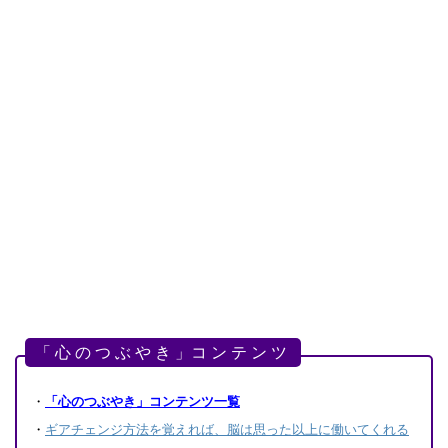
「 心 の つ ぶ や き 」コ ン テ ン ツ
・
「心のつぶやき」コンテンツ一覧
・
ギアチェンジ方法を覚えれば、脳は思った以上に働いてくれる