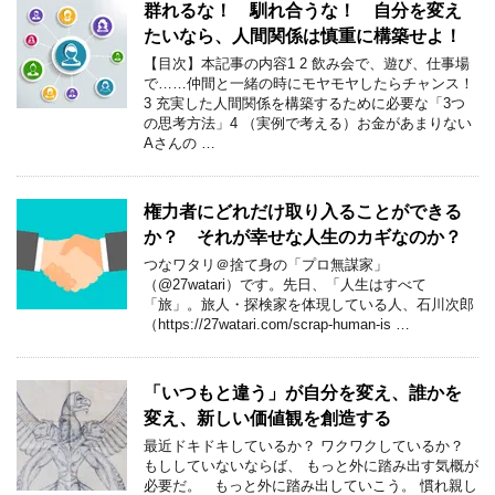
群れるな！ 馴れ合うな！ 自分を変え
たいなら、人間関係は慎重に構築せよ！
【目次】本記事の内容1 2 飲み会で、遊び、仕事場
で……仲間と一緒の時にモヤモヤしたらチャンス！
3 充実した人間関係を構築するために必要な「3つ
の思考方法」4 （実例で考える）お金があまりない
Aさんの …
権力者にどれだけ取り入ることができる
か？ それが幸せな人生のカギなのか？
つなワタリ＠捨て身の「プロ無謀家」
（@27watari）です。先日、「人生はすべて
「旅」。旅人・探検家を体現している人、石川次郎
（https://27watari.com/scrap-human-is …
「いつもと違う」が自分を変え、誰かを
変え、新しい価値観を創造する
最近ドキドキしているか？ ワクワクしているか？
もししていないならば、 もっと外に踏み出す気概が
必要だ。 もっと外に踏み出していこう。 慣れ親し