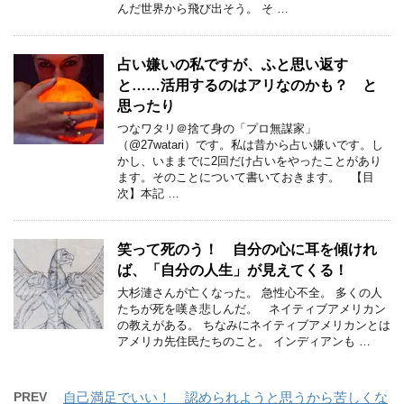
んだ世界から飛び出そう。 そ …
占い嫌いの私ですが、ふと思い返す
と……活用するのはアリなのかも？ と
思ったり
つなワタリ＠捨て身の「プロ無謀家」
（@27watari）です。私は昔から占い嫌いです。し
かし、いままでに2回だけ占いをやったことがあり
ます。そのことについて書いておきます。 【目
次】本記 …
笑って死のう！ 自分の心に耳を傾けれ
ば、「自分の人生」が見えてくる！
大杉漣さんが亡くなった。 急性心不全。 多くの人
たちが死を嘆き悲しんだ。 ネイティブアメリカン
の教えがある。 ちなみにネイティブアメリカンとは
アメリカ先住民たちのこと。 インディアンも …
PREV
自己満足でいい！ 認められようと思うから苦しくな