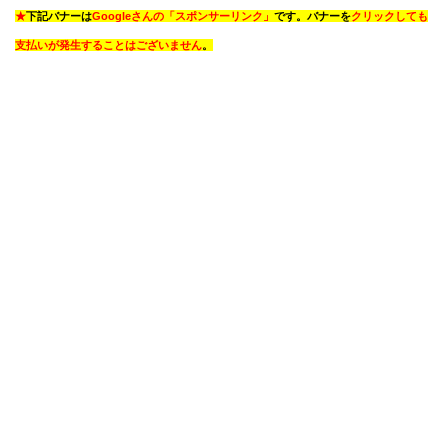
★
下記バナーは
Googleさんの「スポンサーリンク」
です。バナーを
クリックしても
支払いが発生することはございません
。