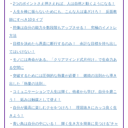
・
2つのポイントさえ押さえれば、人は自然と動くようになる！
・
人生を棒に振らないためにも、こんな人は遠ざけろ！ 反面教
師にすべき10タイプ
・
想像は自分の能力を数段階もアップさせる！ 究極のイメトレ
方法
・
目標を決めたら愚直に断行するのみ！ 余計な目標を持ち出し
てはいけない！
・
モノには寿命がある。「クリアマインド式片付け」で生命力あ
る空間に
・
突破するためには圧倒的な熱量が必要！ 燃焼の法則から導き
出した「熱量の法則」
・
コミュニケーションで人生は輝く。他者から学び、自分を磨こ
う！ 妬みは触媒として使え！
・
自分が最高に楽しむクセをつけろ！ 理屈抜きにカッコ良く生
きよう！
・
青い鳥は自分の中にいる！ 輝く生き方を簡単に見つける“チャ