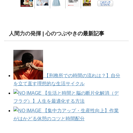
人間力の発揮
|
心のつぶやき
の最新記事
【刑務所での時間の流れは？】自分
を立て直す理想的な生活サイクル
【生活と時間と脳の断片化解消（デ
フラグ）】人生を最適化する方法
【集中力アップ・生産性向上】作業
がはかどる休憩のコツと時間配分