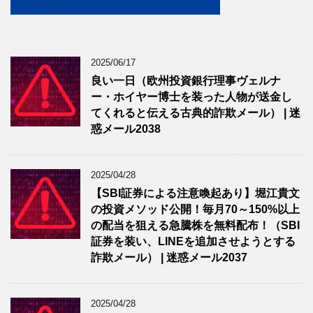
2025/06/17
良い一日（欧州投資銀行理事ヴェルナ
ー・ホイヤー博士を装った人物が送金し
てくれると伝える古典的詐欺メール） | 迷
惑メール2038
2025/04/28
【SBI証券による注意喚起あり】堀江貴文
の投資メソッド公開！毎月70～150%以上
の配当を狙える急騰株を無料配布！（SBI
証券を装い、LINEを追加させようとする
詐欺メール） | 迷惑メール2037
2025/04/28