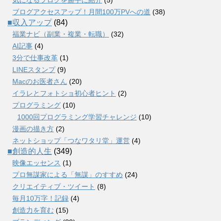
ブログアクセスアップ！月間100万PVへの道
(38)
■収入アップ
(84)
福業ナビ（副業・複業・転職）
(32)
AI記事
(4)
3分で仕事改革
(1)
LINEスタンプ
(9)
Macのお医者さん
(20)
イラレとフォトショ初心者ヒント
(2)
プログラミング
(10)
1000回プログラミング学習チャレンジ
(10)
漫画の描き方
(2)
ネットショップ「つなワタリ堂」運営
(4)
■創造的人生
(349)
映像エッセンス
(1)
プロ無謀家による「無謀」のすすめ
(24)
クリエイティブ・ツイート
(8)
毎月10万字！記録
(4)
創造力を育む
(15)