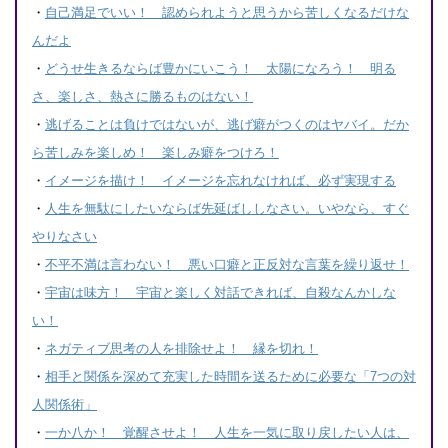
・
自己満足でいい！ 認められようと思うから苦しくなるだけな
んだよ
・
どうせ生きるならば豊かにいこう！ 太陽になろう！ 明る
さ、楽しさ、熱さに勝るものはない！
・
逃げることは負けではないが、逃げ癖がつくのはヤバイ。だか
ら苦しみを楽しめ！ 楽しみ癖をつけろ！
・
イメージを描け！ イメージを忘れなければ、必ず実現する
・
人生を無駄にしたいならば先延ばししなさい。いやなら、すぐ
やりなさい
・
不平不満は言わない！ 悪い口癖と正反対な言葉を繰り返せ！
・
宇宙は味方！ 宇宙と楽しく対話できれば、自殺なんかしな
い！
・
ネガティブ思考の人を排除せよ！ 縁を切れ！
・
相手と関係を深めて充実した時間を送るために必要な「7つの対
人関係術」
・
一か八か！ 覚醒させよ！ 人生を一気に取り戻したい人は、