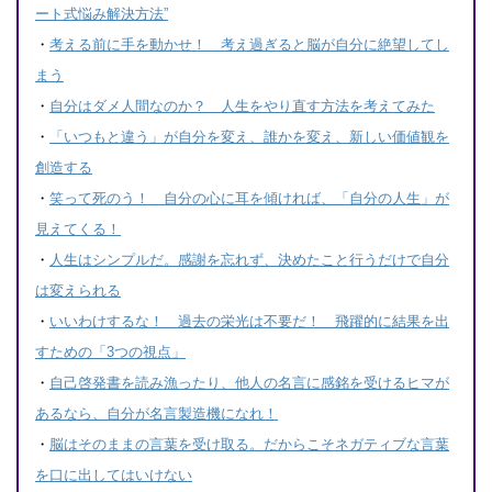
ート式悩み解決方法”
・
考える前に手を動かせ！ 考え過ぎると脳が自分に絶望してし
まう
・
自分はダメ人間なのか？ 人生をやり直す方法を考えてみた
・
「いつもと違う」が自分を変え、誰かを変え、新しい価値観を
創造する
・
笑って死のう！ 自分の心に耳を傾ければ、「自分の人生」が
見えてくる！
・
人生はシンプルだ。感謝を忘れず、決めたこと行うだけで自分
は変えられる
・
いいわけするな！ 過去の栄光は不要だ！ 飛躍的に結果を出
すための「3つの視点」
・
自己啓発書を読み漁ったり、他人の名言に感銘を受けるヒマが
あるなら、自分が名言製造機になれ！
・
脳はそのままの言葉を受け取る。だからこそネガティブな言葉
を口に出してはいけない