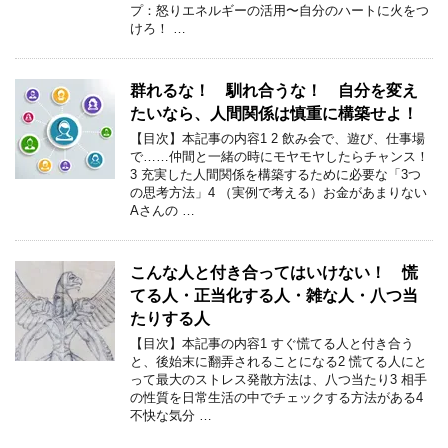
プ：怒りエネルギーの活用〜自分のハートに火をつ
けろ！ …
群れるな！ 馴れ合うな！ 自分を変え
たいなら、人間関係は慎重に構築せよ！
【目次】本記事の内容1 2 飲み会で、遊び、仕事場
で……仲間と一緒の時にモヤモヤしたらチャンス！
3 充実した人間関係を構築するために必要な「3つ
の思考方法」4 （実例で考える）お金があまりない
Aさんの …
こんな人と付き合ってはいけない！ 慌
てる人・正当化する人・雑な人・八つ当
たりする人
【目次】本記事の内容1 すぐ慌てる人と付き合う
と、後始末に翻弄されることになる2 慌てる人にと
って最大のストレス発散方法は、八つ当たり3 相手
の性質を日常生活の中でチェックする方法がある4
不快な気分 …