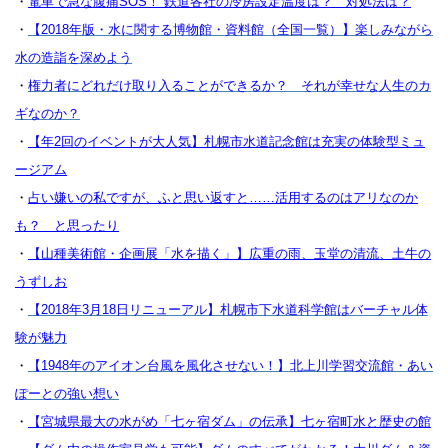
・
電車で急な腹痛SOS！ 鉄道各社の冷房設定温度は？ 対処法は？
・
【2018年版・水に関する博物館・資料館（全国一覧）】楽しみながら
水の造詣を深めよう
・
権力者にどれだけ取り入ることができるか？ それが幸せな人生のカ
ギなのか？
・
【年2回のイベントが大人気】札幌市水道記念館は充実の体験型ミュ
ージアム
・
占い嫌いの私ですが、ふと思い返すと……活用するのはアリなのか
も？ と思ったり
・
【山種美術館・企画展「水を描く」】広重の雨、玉堂の清流、土牛の
うずしお
・
【2018年3月18日リニューアル】札幌市下水道科学館はバーチャル体
験が魅力
・
【1948年のアイオン台風を風化させない！】北上川学習交流館・あい
ぽーとの強い想い
・
【宮城県最大の水がめ「七ヶ宿ダム」の伝承】七ヶ宿町水と歴史の館