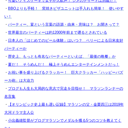
・
可愛いアイスケーキで女子が大歓声！ シメのデザートは別腹だ！
・
BBQよりも手軽！ 窯焼きピザユニットは手入れも簡単！ 使いやす
い！
・
パーティー、宴という言葉の語源・由来・意味は？ お開きって？
・
世界最古のパーティーは約12000年前まで遡るとされている
・
日本人の「はじめてのビール体験」はいつ？ ペリーによる日米友好
パーティーか
・
歴史上、もっとも有名なパーティーといえば、「最後の晩餐」か
・
夏だ！ そうめんだ！ 極上そうめんエンターテインメントだっ！
・
お祝い事を盛り上げるクラッカー！ 巨大クラッカー「ハッピーバズ
ーカ砲」は大迫力
・
ブログも人生も大局的な意志で完走を目指せ！ マラソンランナーの
名言集
・
【オリンピック史上最も遅い記録】マラソンの父・金栗四三は2019年
大河ドラマ主人公
・
小出義雄監督がブログマラソンでメダルを獲る5つのコツを教えてく