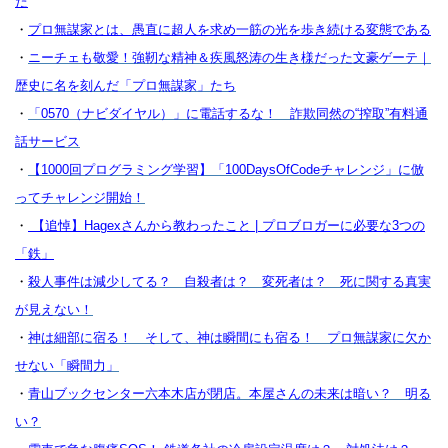
た
・
プロ無謀家とは、愚直に超人を求め一筋の光を歩き続ける変態である
・
ニーチェも敬愛！強靭な精神＆疾風怒涛の生き様だった文豪ゲーテ｜
歴史に名を刻んだ「プロ無謀家」たち
・
「0570（ナビダイヤル）」に電話するな！ 詐欺同然の“搾取”有料通
話サービス
・
【1000回プログラミング学習】「100DaysOfCodeチャレンジ」に倣
ってチャレンジ開始！
・
【追悼】Hagexさんから教わったこと | プロブロガーに必要な3つの
「鉄」
・
殺人事件は減少してる？ 自殺者は？ 変死者は？ 死に関する真実
が見えない！
・
神は細部に宿る！ そして、神は瞬間にも宿る！ プロ無謀家に欠か
せない「瞬間力」
・
青山ブックセンター六本木店が閉店。本屋さんの未来は暗い？ 明る
い？