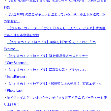
・
【ダム内の操作室見学も可能】ダムのすべてがわかる！大川ダム＆資
料館
・
【水道100年の歴史がギュッと詰まっている】秋田市上下水道局「水
の学習館」
・
【ボトルドウォーター「ごくり◇きらり せんだい」が人気】青葉区
にある仙台市水道記念館
・
【おすすめ！マイ神アプリ】画像を劇的に変えてくれる「PS
Express」
・
【おすすめ！マイ神アプリ】DL数世界最多のスキャナー
「CamScanner」
・
【おすすめ！マイ神アプリ】写真重ね系アプリならコレ！
「InstaBlender」
・
【おすすめ！マイ神アプリ】470種類以上の効果!? 写真エディタ
「Photo Lab」
・
昭和スタイル？ いまだからこそベタな音アイテムでパーティーを盛
り上げろ！