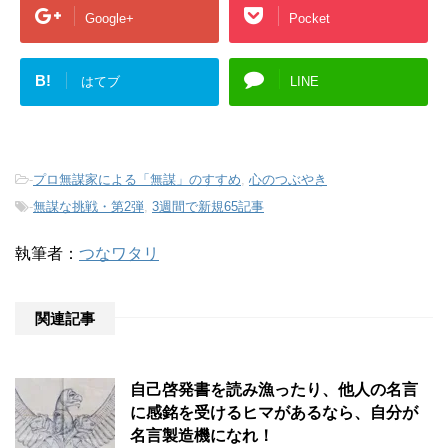
Google+
Pocket
B!
はてブ
LINE
-
プロ無謀家による「無謀」のすすめ
,
心のつぶやき
-
無謀な挑戦・第2弾
,
3週間で新規65記事
執筆者：
つなワタリ
関連記事
自己啓発書を読み漁ったり、他人の名言
に感銘を受けるヒマがあるなら、自分が
名言製造機になれ！