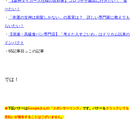
・
【阪神タイガース仕様の吉野家】コロワ甲子園店に行きたい！ 食
べたい！
・
「幸運の女神は前髪しかない」の真実は？ 詳しい専門家に教えても
らいたい！
・
【清瀬・高級食パン専門店】「考えた人すごいわ」はドリカム以来の
インパクト
・65記事目→この記事
では！
★
下記バナーは
Googleさんの「スポンサーリンク」
です。バナーを
クリックしても
支払いが発生することはございません
。