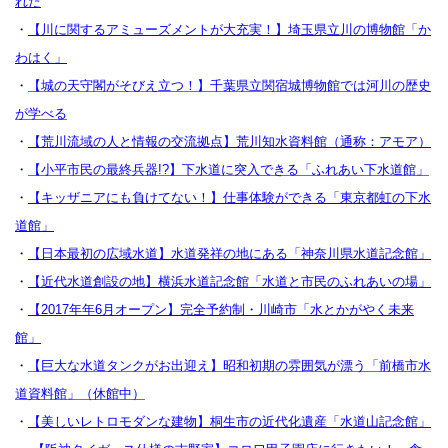
れた
・
【川に関するアミューズメントが大充実！】埼玉県立川の博物館「か
わはく」
・
【城の天守閣がそびえ立つ！】千葉県立関宿城博物館では河川の歴史
が学べる
・
【荒川流域の人と情報の交流拠点】荒川知水資料館（通称：アモア）
・
【小平市民の最終兵器!?】下水道に突入できる「ふれあい下水道館」
・
【キッザニアにも負けてない！】仕事体験ができる「東京都虹の下水
道館」
・
【日本最初の広域水道】水道発祥の地にある「神奈川県水道記念館」
・
【近代水道創設の地】横浜水道記念館「水道と市民のふれあいの場」
・
【2017年年6月オープン】完全予約制・川崎市「水とかがやく未来
館」
・
【巨大な水道タンクがお出迎え】昭和初期の雰囲気が漂う「前橋市水
道資料館」（休館中）
・
【美しいレトロモダンな建物】桐生市の近代化遺産「水道山記念館」