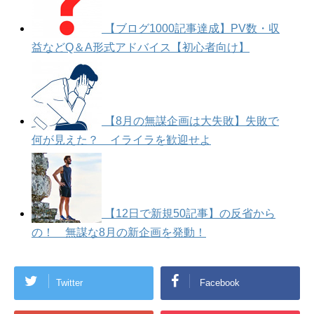
【ブログ1000記事達成】PV数・収
益などQ＆A形式アドバイス【初心者向け】
【8月の無謀企画は大失敗】失敗で
何が見えた？ イライラを歓迎せよ
【12日で新規50記事】の反省から
の！ 無謀な8月の新企画を発動！
Twitter
Facebook