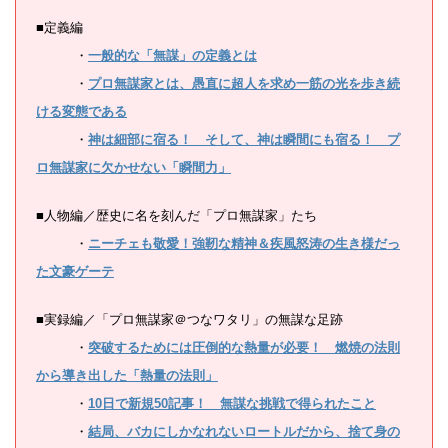
■定義編
・
一般的な「無謀」の定義とは
・
プロ無謀家とは、愚直に超人を求め一筋の光を歩き続
ける変態である
・
神は細部に宿る！ そして、神は瞬間にも宿る！ プ
ロ無謀家に欠かせない「瞬間力」
■人物編／歴史に名を刻んだ「プロ無謀家」たち
・
ニーチェも敬愛！強靭な精神＆疾風怒涛の生き様だっ
た文豪ゲーテ
■実録編／「プロ無謀家＠つなワタリ」の無謀な足跡
・
突破するためには圧倒的な熱量が必要！ 燃焼の法則
から導き出した「熱量の法則」
・
10日で新規50記事！ 無謀な挑戦で得られたこと
・
結局、バカにしかなれないロートルだから、捨て身の