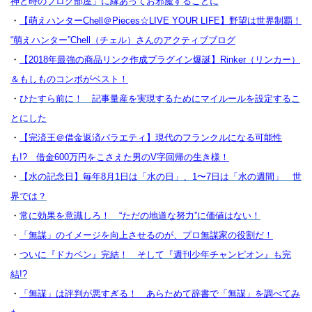
神と時のブログ部屋」に縁あってお邪魔することに
・
【萌えハンターChell＠Pieces☆LIVE YOUR LIFE】野望は世界制覇！
“萌えハンター”Chell（チェル）さんのアクティブブログ
・
【2018年最強の商品リンク作成プラグイン爆誕】Rinker（リンカー）
＆もしものコンボがベスト！
・
ひたすら前に！ 記事量産を実現するためにマイルールを設定するこ
とにした
・
【完済王＠借金返済バラエティ】現代のフランクルになる可能性
も!? 借金600万円をこさえた男のV字回帰の生き様！
・
【水の記念日】毎年8月1日は「水の日」、1〜7日は「水の週間」 世
界では？
・
常に効果を意識しろ！ “ただの地道な努力”に価値はない！
・
「無謀」のイメージを向上させるのが、プロ無謀家の役割だ！
・
ついに『ドカベン』完結！ そして『週刊少年チャンピオン』も完
結!?
・
「無謀」は評判が悪すぎる！ あらためて辞書で「無謀」を調べてみ