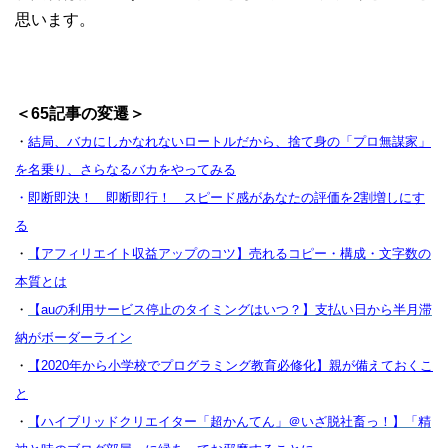
思います。
＜65記事の変遷＞
・
結局、バカにしかなれないロートルだから、捨て身の「プロ無謀家」
を名乗り、さらなるバカをやってみる
・
即断即決！ 即断即行！ スピード感があなたの評価を2割増しにす
る
・
【アフィリエイト収益アップのコツ】売れるコピー・構成・文字数の
本質とは
・
【auの利用サービス停止のタイミングはいつ？】支払い日から半月滞
納がボーダーライン
・
【2020年から小学校でプログラミング教育必修化】親が備えておくこ
と
・
【ハイブリッドクリエイター「超かんてん」＠いざ脱社畜っ！】「精