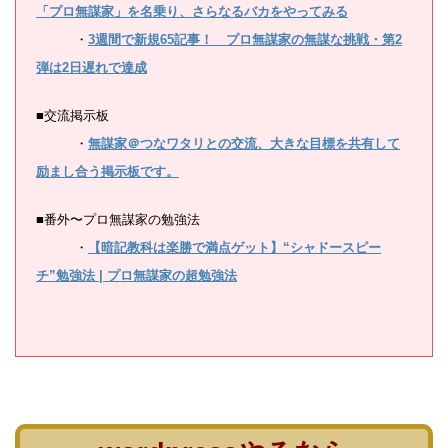
「プロ無謀家」を名乗り、さらなるバカをやってみる
・
3週間で新規65記事！ プロ無謀家の無謀な挑戦・第2
弾は2日遅れで達成
■交流掲示板
・
無謀家＠つなワタリとの交流、大きな目標を共有して
励まし合う掲示板です。
■番外〜プロ無謀家の勉強法
・
【暗記教科は楽勝で満点ゲット】“シャドースピー
チ”勉強法 | プロ無謀家の超勉強法