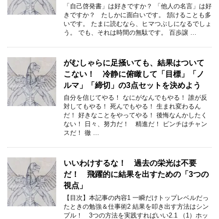
「自己啓発書」は好きですか？ 「他人の名言」は好
きですか？ たしかに面白いです。 頷けることも多
いです。 たまに読むなら、ヒマつぶしになるでしょ
う。 でも、それは時間の無駄です。 百歩譲 …
がむしゃらに足掻いても、結果はついて
こない！ 冷静に俯瞰して「目標」「ノ
ルマ」「締切」の3点セットを決めよう
自分を信じてやる！ なにがなんでもやる！ 誰が反
対してもやる！ 死んでもやる！ 生まれ変わるん
だ！ 好きなことをやってやる！ 後悔なんかしたく
ない！ 日々、努力だ！ 精進だ！ ピンチはチャン
スだ！ 徹 …
いいわけするな！ 過去の栄光は不要
だ！ 飛躍的に結果を出すための「3つの
視点」
【目次】本記事の内容1 一瞬だけトップレベルだっ
たときの勉強＆仕事術2 結果を叩き出す方法はシン
プル！ 3つの方法を実践すればいい2.1 （1）ホッ