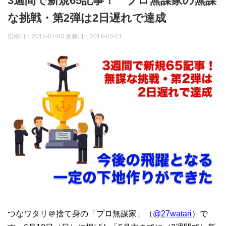
3週間で新規65記事！ プロ無謀家の無謀
な挑戦・第2弾は2日遅れで達成
投稿日：2018-07-03 更新日：
2019-03-11
つなワタリ＠捨て身の「プロ無謀家」（
@27watari
）で